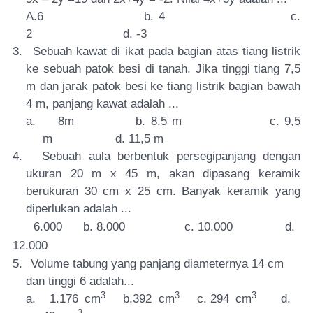
A.6 b. 4 c.
2 d. -3
3.
Sebuah kawat di ikat pada bagian atas tiang listrik
ke sebuah patok besi di tanah. Jika tinggi tiang 7,5
m dan jarak patok besi ke tiang listrik bagian bawah
4 m, panjang kawat adalah ...
a.
8m b. 8,5 m c. 9,5
m d. 11,5 m
4.
Sebuah aula berbentuk persegipanjang dengan
ukuran 20 m x 45 m, akan dipasang keramik
berukuran 30 cm x 25 cm. Banyak keramik yang
diperlukan adalah ...
6.000 b. 8.000 c. 10.000 d.
12.000
5.
Volume tabung yang panjang diameternya 14 cm
dan tinggi 6 adalah...
3
3
3
a.
1.176
cm
b.392
cm
c. 294
cm
d.
3