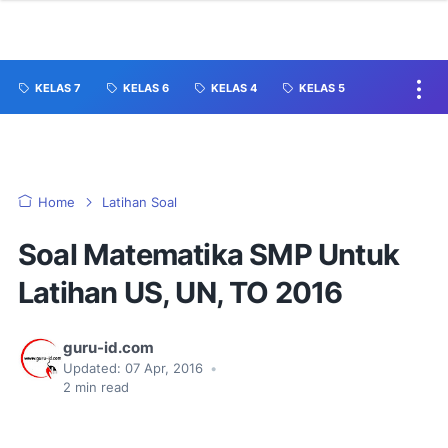
KELAS 7
KELAS 6
KELAS 4
KELAS 5
Home
Latihan Soal
Soal Matematika SMP Untuk
Latihan US, UN, TO 2016
guru-id.com
Updated:
07 Apr, 2016
•
2
min read