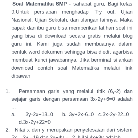
Soal Matematika SMP
- sahabat guru, Bagi kelas
9.Untuk persiapan menghadapi Try out, Ujian
Nasional, Ujian Sekolah, dan ulangan lainnya. Maka
bapak dan ibu guru bisa memberikan latihan soal ini
yang bisa di download secara gratis melalui blog
guru ini. Kami juga sudah membuatnya dalam
bentuk word dokumen sehingga bisa diedit agarbisa
membuat kunci jawabannya. Jika berminat silahkan
download contoh soal Matematika melalui link
dibawah
1.
Persamaan garis yang melalui titik (6,-2) dan
sejajar garis dengan persamaan 3x-2y+6=0 adalah
...
a.
3y-2x+18=0 b. 3y+2x-6=0 c.3x-2y-22=0
d.3x-2y+22=0
2.
Nilai x dan y merupakan penyelesaian dari sistem
5x – 2y =19 dan 2x+4y = -2. Nilai 4x+3y adalah ...