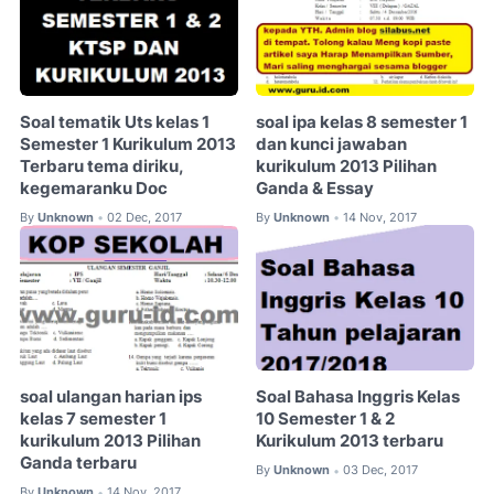
Soal tematik Uts kelas 1
soal ipa kelas 8 semester 1
Semester 1 Kurikulum 2013
dan kunci jawaban
Terbaru tema diriku,
kurikulum 2013 Pilihan
kegemaranku Doc
Ganda & Essay
By
Unknown
02 Dec, 2017
By
Unknown
14 Nov, 2017
•
•
soal ulangan harian ips
Soal Bahasa Inggris Kelas
kelas 7 semester 1
10 Semester 1 & 2
kurikulum 2013 Pilihan
Kurikulum 2013 terbaru
Ganda terbaru
By
Unknown
03 Dec, 2017
•
By
Unknown
14 Nov, 2017
•