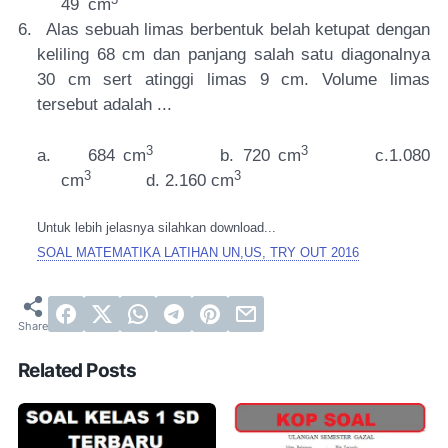
49
cm
6.
Alas sebuah limas berbentuk belah ketupat dengan
keliling 68 cm dan panjang salah satu diagonalnya
30 cm sert atinggi limas 9 cm. Volume limas
tersebut adalah ...
3
3
a.
684 cm
b. 720 cm
c.1.080
3
3
cm
d. 2.160 cm
Untuk lebih jelasnya silahkan download...
SOAL MATEMATIKA LATIHAN UN,US, TRY OUT 2016
Related Posts