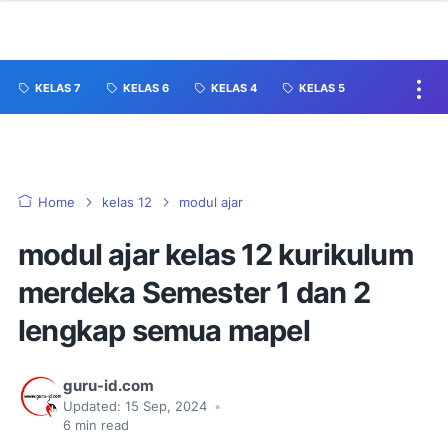
KELAS 7
KELAS 6
KELAS 4
KELAS 5
Home
kelas 12
modul ajar
modul ajar kelas 12 kurikulum
merdeka Semester 1 dan 2
lengkap semua mapel
guru-id.com
Updated:
15 Sep, 2024
•
6
min read