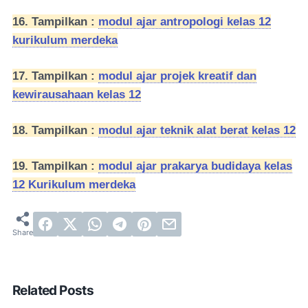
16. Tampilkan :
modul ajar antropologi kelas 12
kurikulum merdeka
17. Tampilkan :
modul ajar projek kreatif dan
kewirausahaan kelas 12
18. Tampilkan :
modul ajar teknik alat berat kelas 12
19. Tampilkan :
modul ajar prakarya budidaya kelas
12 Kurikulum merdeka
Related Posts