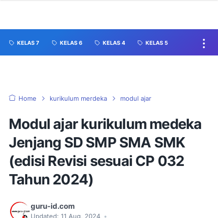
KELAS 7
KELAS 6
KELAS 4
KELAS 5
Home
kurikulum merdeka
modul ajar
Modul ajar kurikulum medeka
Jenjang SD SMP SMA SMK
(edisi Revisi sesuai CP 032
Tahun 2024)
guru-id.com
Updated:
11 Aug, 2024
•