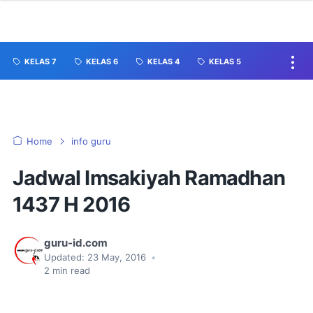
KELAS 7
KELAS 6
KELAS 4
KELAS 5
Home
info guru
Jadwal Imsakiyah Ramadhan
1437 H 2016
guru-id.com
Updated:
23 May, 2016
•
2
min read