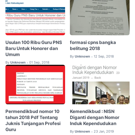
Usulan 100 Ribu Guru PNS
formasi cpns bangka
Baru Untuk Honorer dan
belitung 2018
Umum
By
Unknown
12 Sep, 2018
•
By
Unknown
01 Sep, 2018
•
Permendikbud nomor 10
Kemendikbud : NISN
tahun 2018 Pdf Tentang
Diganti dengan Nomor
Juknis Tunjangan Profesi
Induk Kependudukan
Guru
By
Unknown
23 Jan, 2019
•