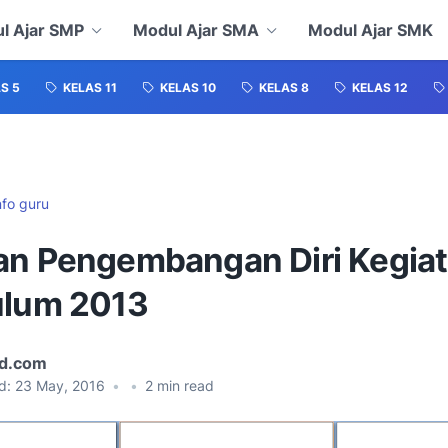
l Ajar SMP
Modul Ajar SMA
Modul Ajar SMK
S 5
KELAS 11
KELAS 10
KELAS 8
KELAS 12
nfo guru
an Pengembangan Diri Kegia
ulum 2013
id.com
d:
23 May, 2016
•
•
2
min read