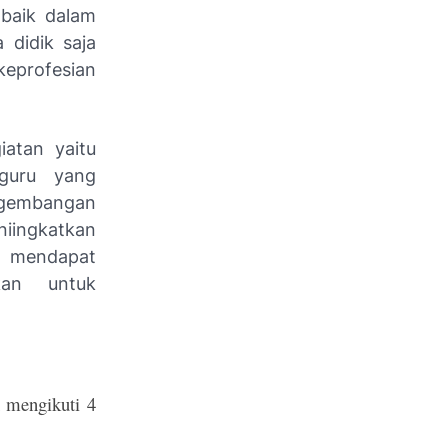
 baik dalam
 didik saja
profesian
iatan yaitu
 guru yang
gembangan
niingkatkan
a mendapat
kan untuk
 mengikuti 4