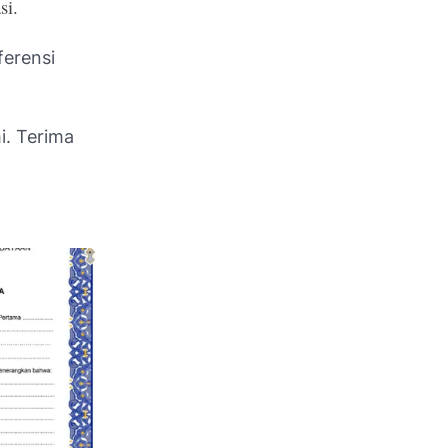
si.
ferensi
i. Terima