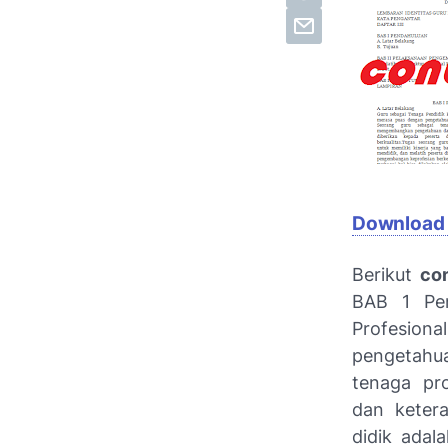
Download 
Berikut
co
BAB 1 Pen
Profesio
pengetahua
tenaga pr
dan keter
didik adal