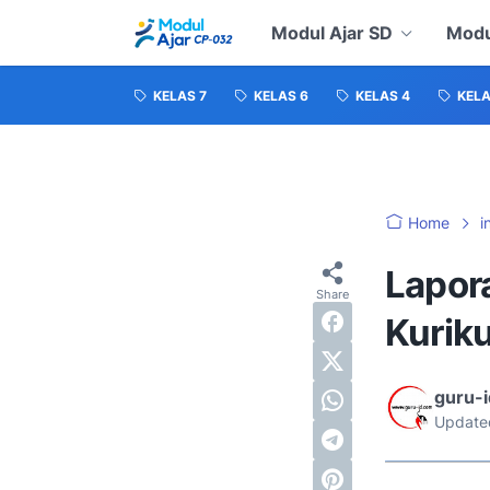
Modul Ajar SD
Modu
KELAS 7
KELAS 6
KELAS 4
KELA
Home
i
Lapor
Kurik
guru-
Update