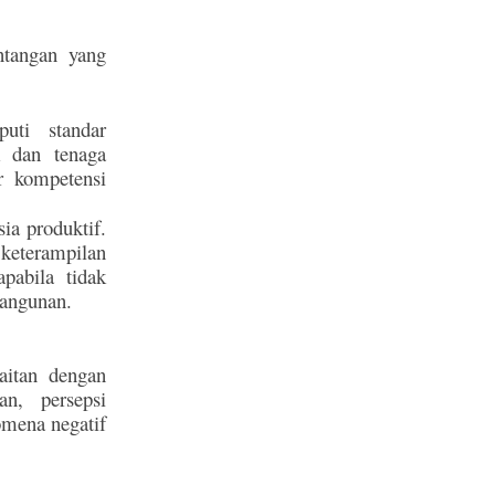
ntangan yang
uti standar
k dan tenaga
ar kompetensi
ia produktif.
keterampilan
pabila tidak
bangunan.
aitan dengan
n, persepsi
omena negatif