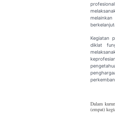
profesiona
melaksanak
melainka
berkelanjut
Kegiatan p
diklat fu
melaksan
keprofesia
pengetahu
pengharg
perkembang
Dalam kurun
(empat) kegi