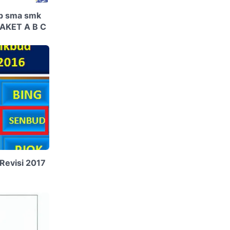
mp sma smk
AKET A B C
Revisi 2017