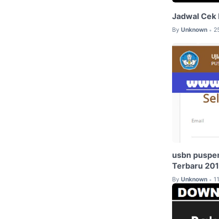
Jadwal Cek 
By
Unknown
2
•
usbn puspen
Terbaru 20
By
Unknown
1
•