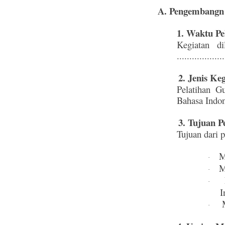
A. Pengembangn 
1. Waktu Pe
Kegiatan d
..................
2. Jenis Keg
Pelatihan G
Bahasa Indo
3. Tujuan Pe
Tujuan dari 
M
·
M
·
·
I
M
·