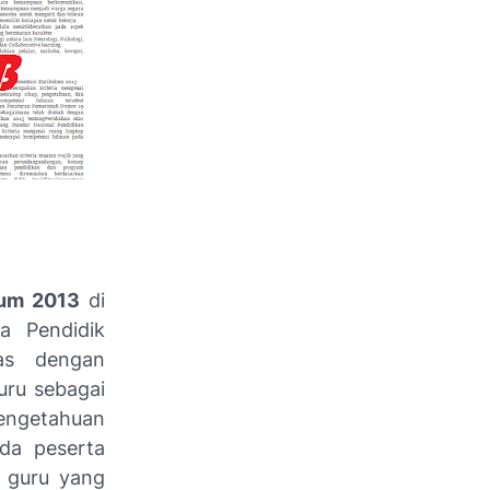
lum 2013
di
a Pendidik
as dengan
uru sebagai
engetahuan
da peserta
g guru yang