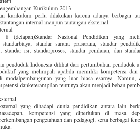
ateri
 Pengembangan Kurikulum 2013
n kurikulum perlu dilakukan karena adanya berbagai ta
iktantangan internal maupun tantangan eksternal.
ternal
 8 (delapan)Standar Nasional Pendidikan yang melip
 standarbiaya, standar sarana prasarana, standar pendidi
, standar isi, standarproses, standar penilaian, dan stand
n penduduk Indonesia dilihat dari pertumbuhan penduduk us
duktif yang melimpah apabila memiliki kompetensi dan 
i modalpembangunan yang luar biasa esarnya. Namun, a
mpetensi danketerampilan tentunya akan menjadi beban pem
sternal
ksternal yang dihadapi dunia pendidikan antara lain berk
masadepan, kompetensi yang diperlukan di masa depa
perkembangan pengetahuan dan pedagogi, serta berbagai fen
muka.