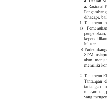
4. Uraian M
a. Rasional
Pengembanga
dihadapi, ba
1. Tantangan In
a) Pemenuhan
pengelolaan,
kependidikan
lulusan.
b) Perkembanga
SDM usiapro
akan menjad
memiliki ko
2. Tantangan Ek
Tantangan e
tantangan 
masyarakat, 
yang menge