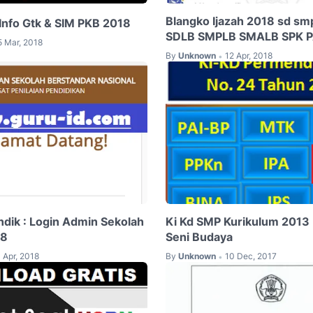
Blangko Ijazah 2018 sd s
Info Gtk & SIM PKB 2018
SDLB SMPLB SMALB SPK P
5 Mar, 2018
By
Unknown
12 Apr, 2018
•
dik : Login Admin Sekolah
Ki Kd SMP Kurikulum 2013 
18
Seni Budaya
1 Apr, 2018
By
Unknown
10 Dec, 2017
•