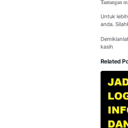
Tantangan ma
Untuk lebi
anda. Sila
Demikianlah
kasih
Related P