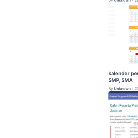
By
Unknown
2
•
kalender pe
SMP, SMA
By
Unknown
2
•