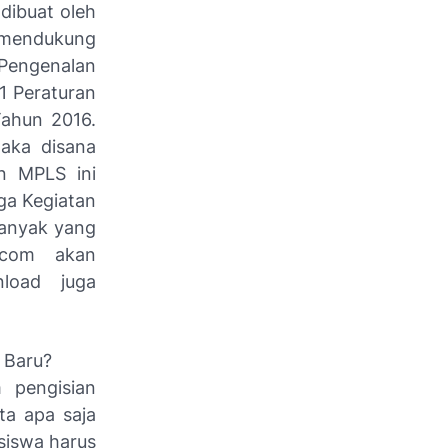
dibuat oleh
mendukung
Pengenalan
1 Peraturan
ahun 2016.
aka disana
n MPLS ini
uga Kegiatan
banyak yang
.com akan
load juga
 Baru?
 pengisian
ta apa saja
 siswa harus