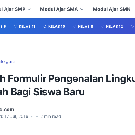
l Ajar SMP
Modul Ajar SMA
Modul Ajar SMK
S 5
KELAS 11
KELAS 10
KELAS 8
KELAS 12
nfo guru
h Formulir Pengenalan Ling
ah Bagi Siswa Baru
id.com
d:
17 Jul, 2016
•
•
2
min read