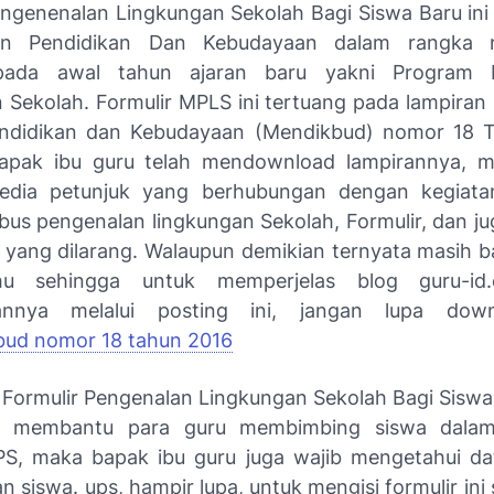
engenenalan Lingkungan Sekolah Bagi Siswa Baru ini 
an Pendidikan Dan Kebudayaan dalam rangka 
pada awal tahun ajaran baru yakni Program 
 Sekolah. Formulir MPLS ini tertuang pada lampiran 
endidikan dan Kebudayaan (Mendikbud) nomor 18 T
bapak ibu guru telah mendownload lampirannya, m
sedia petunjuk yang berhubungan dengan kegiata
abus pengenalan lingkungan Sekolah, Formulir, dan j
t yang dilarang. Walaupun demikian ternyata masih 
hu sehingga untuk memperjelas blog guru-id
nnya melalui posting ini, jangan lupa down
ud nomor 18 tahun 2016
si Formulir Pengenalan Lingkungan Sekolah Bagi Siswa
 membantu para guru membimbing siswa dalam
PS, maka bapak ibu guru juga wajib mengetahui da
an siswa. ups, hampir lupa, untuk mengisi formulir ini