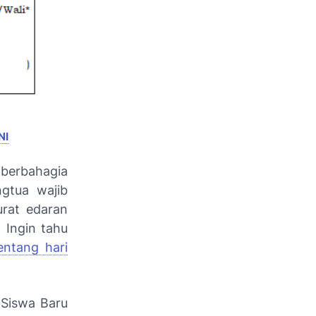
NI
 berbahagia
gtua wajib
urat edaran
 Ingin tahu
entang hari
 Siswa Baru