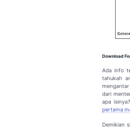
Download For
Ada info t
tahukah a
mengantar 
dari mente
apa isiny
pertama m
Demikian s