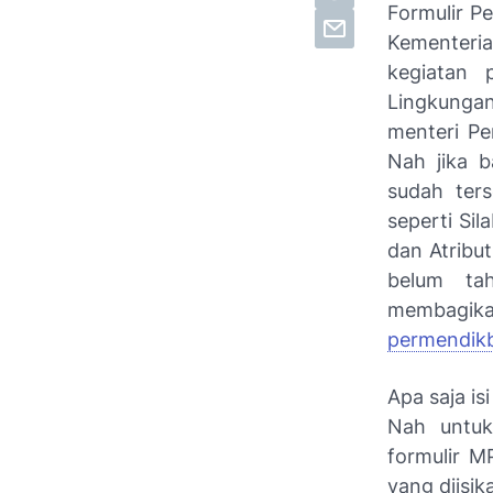
Formulir P
Kementeri
kegiatan 
Lingkungan
menteri P
Nah jika 
sudah ter
seperti Sil
dan Atribu
belum ta
membagika
permendikb
Apa saja i
Nah untuk
formulir M
yang diisik