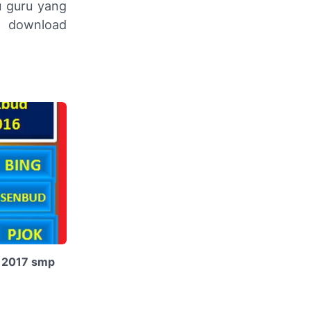
u guru yang
n download
i 2017 smp