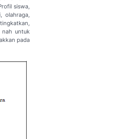
rofil siswa,
, olahraga,
itingkatkan,
, nah untuk
mpakkan pada