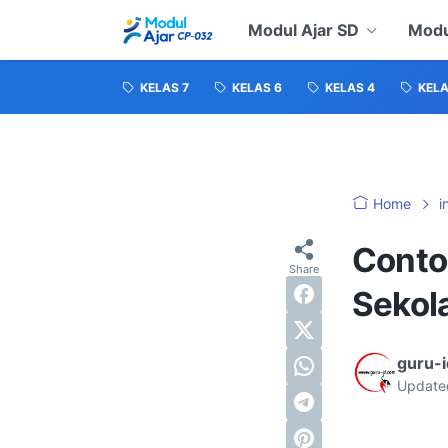
Modul Ajar SD
Modu
KELAS 7
KELAS 6
KELAS 4
KELA
Home
i
Conto
Sekol
guru-
Update