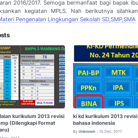
jaran 2016/2017. Semoga bermanfaat bagi bapak ib
ksankan kegiatan MPLS. Nah berikutnya silahka
Materi Pengenalan Lingkungan Sekolah SD,SMP,SMA
osts
ilaian kurikulum 2013 revisi
ki kd kurikulum 2013 revis
mp (Dilengkapi Format
bahasa indonesia
aru)
By
Unknown
10 Dec, 2017
•