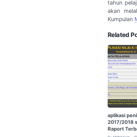
tahun pela
akan mela
Kumpulan
Related P
aplikasi pen
2017/2018 s
Raport Terb