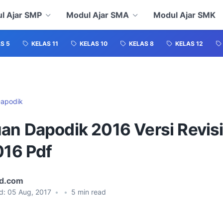
l Ajar SMP
Modul Ajar SMA
Modul Ajar SMK
S 5
KELAS 11
KELAS 10
KELAS 8
KELAS 12
apodik
an Dapodik 2016 Versi Revis
016 Pdf
id.com
d:
05 Aug, 2017
•
•
5
min read