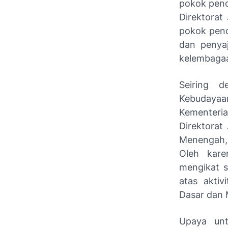
pokok pend
Direktorat
pokok pend
dan penyaj
kelembagaa
Seiring d
Kebudayaa
Kementeri
Direktorat
Menengah, 
Oleh kare
mengikat se
atas aktiv
Dasar dan
Upaya unt