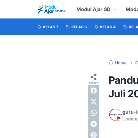
Modul Ajar SD
Modu
KELAS 7
KELAS 6
KELAS 4
KELA
Home
D
Pandu
Juli 2
guru-
Update