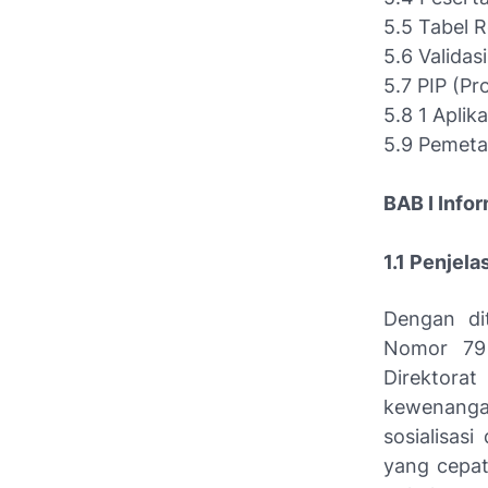
5.5 Tabel Romb
5.6 Validasi da
5.7 PIP (Progr
5.8 1 Aplikasi 
5.9 Pemeta
BAB I Info
1.1 Penjela
Dengan di
Nomor 79 
Direktor
kewenanga
sosialisa
yang cepat