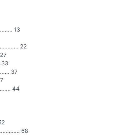
....... 13
.......... 22
. 27
.. 33
...... 37
37
....... 44
 52
.......... 68