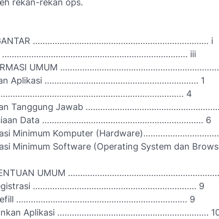
oleh rekan-rekan ops.
....................................................................... i
...................................................................... iii
 UMUM .................................................................
plikasi ............................................................... 1
...................................................................... 4
Tanggung Jawab ......................................................
Data .................................................................. 6
si Minimum Komputer (Hardware)..................................
kasi Minimum Software (Operating System dan Browser) .
AN UMUM ..............................................................
asi ................................................................... 9
...................................................................... 9
 Aplikasi .............................................................. 1