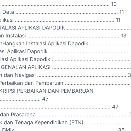
...................................................................... 10
 ...................................................................... 11
i .................................................................... 11
ASI APLIKASI DAPODIK .............................................
stalasi ............................................................... 13
angkah Instalasi Aplikasi Dapodik ..............................
Aplikasi Dapodik ......................................................
 Aplikasi Dapodik ....................................................
LAN APLIKASI ......................................................
n Navigasi ............................................................. 
baikan dan Pembaruan .............................................
KRIPSI PERBAIKAN DAN PEMBARUAN
............................. 47
...................................................................... 47
Prasarana ..............................................................
dan Tenaga Kependidikan (PTK) ..................................
k ..................................................................... 85