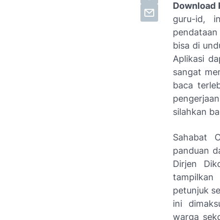
Download P
guru-id, 
pendataan 
bisa di un
Aplikasi d
sangat men
baca terle
pengerjaa
silahkan b
Sahabat O
panduan da
Dirjen Di
tampilkan
petunjuk s
ini dimak
warga seko