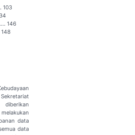
... 103
 134
..... 146
.. 148
Kebudayaan
ekretariat
diberikan
 melakukan
panan data
 semua data