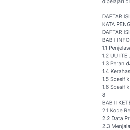
dipelajari 
DAFTAR ISI
KATA PENGANTAR .
DAFTAR ISI ......
BAB I INFORMASI
1.1 Penjelasan A
1.2 UU ITE ......
1.3 Peran dan 
1.4 Kerahasiaan 
1.5 Spesifika
1.6 Spesifi
8
BAB II KETENTU
2.1 Kode Registr
2.2 Data Prefill 
2.3 Menjalankan