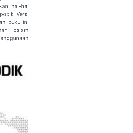
kan hal-hal
podik Versi
n buku ini
han dalam
penggunaan