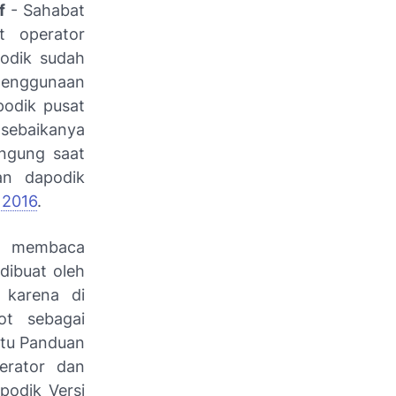
f
- Sahabat
t operator
podik sudah
 penggunaan
podik pusat
 sebaikanya
ingung saat
an dapodik
 2016
.
ah membaca
dibuat oleh
 karena di
ot sebagai
itu Panduan
erator dan
podik Versi