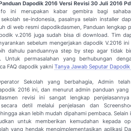
anduan Dapodik 2016 Versi Revisi 30 Juli 2016 Pd
info ini merupakan kabar gembira bagi sahaba
sekolah se-indonesia, pasalnya selain installer da
duh di web resmi dapodikdasmen, Panduan lengkap
apodik v.2016 juga sudah bisa di download. Tim da
yarankan sebelum mengerjakan dapodik V.2016 ini
bih dahulu panduannya step by step agar tidak b
n. Untuk permasalahan yang berhubungan deng
aca FAQ dapodik yakni
Tanya Jawab Seputar Dapodik
perator Sekolah yang berbahagia, Admin tel
podik 2016 ini, dan menurut admin panduan yang 
kdasmen revisi ini sangat lengkap penjelasannya
 secara detil melalui penjelasan dan Screensho
ehingga akan lebih mudah dipahami pembaca. Selain 
sudkan untuk memberikan kemudahan kepada op
lah yang hendak mengimplementasikan aplikasi Da