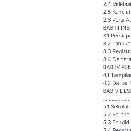
2.4 Validasi ....
2.5 Kuncian Data
2.6 Versi Aplikas
BAB III INSTAL
3.1 Persiapan In
3.2 Langkah-l
3.3 Registrasi 
3.4 Deinstalasi
BAB IV PENGENA
4.1 Tampilan da
4.2 Daftar Per
BAB V DES
..................
5.1 Sekolah .....
5.2 Sarana dan 
5.3 Pendidik 
5.4 Peserta Didi