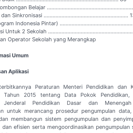
ongan Belajar ........................................................
n Sinkronisasi .........................................................
am Indonesia Pintar) ................................................
Untuk 2 Sekolah .......................................................
an Operator Sekolah yang Merangkap
rmasi Umum
san Aplikasi
terbitkannya Peraturan Menteri Pendidikan dan 
Tahun 2015 tentang Data Pokok Pendidikan, S
at Jenderal Pendidikan Dasar dan Menengah 
n untuk merancang prosedur pengumpulan data,
si dan membangun sistem pengumpulan dan penyim
 dan efisien serta mengoordinasikan pengumpulan