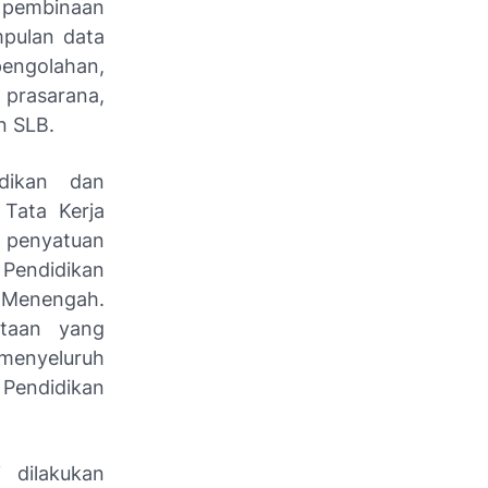
h pembinaan
mpulan data
pengolahan,
 prasarana,
n SLB.
idikan dan
Tata Kerja
 penyatuan
 Pendidikan
n Menengah.
ataan yang
i menyeluruh
 Pendidikan
 dilakukan