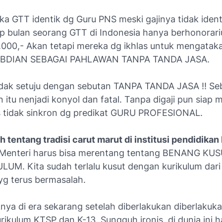
ika GTT identik dg Guru PNS meski gajinya tidak ident
iap bulan seorang GTT di Indonesia hanya berhonorari
.000,- Akan tetapi mereka dg ikhlas untuk mengatak
BDIAN SEBAGAI PAHLAWAN TANPA TANDA JASA.
idak setuju dengan sebutan TANPA TANDA JASA !! Se
 itu nenjadi konyol dan fatal. Tanpa digaji pun siap 
las tidak sinkron dg predikat GURU PROFESIONAL.
h tentang tradisi carut marut di institusi pendidikan 
Menteri harus bisa merentang tentang BENANG KU
LUM. Kita sudah terlalu kusut dengan kurikulum dari
yg terus bermasalah.
nya di era sekarang setelah diberlakukan diberlakuka
urikulum KTSP dan K-13. Sungguh ironis, di dunia ini h