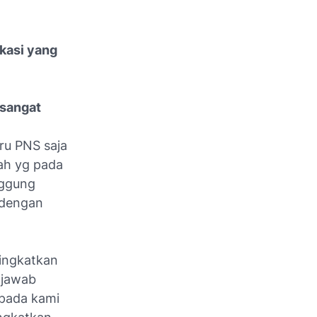
ikasi yang
 sangat
ru PNS saja
lah yg pada
nggung
 dengan
ningkatkan
 jawab
 pada kami