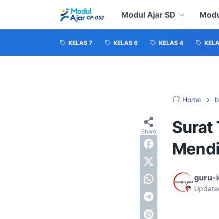
Modul Ajar SD
Modu
KELAS 7
KELAS 6
KELAS 4
KELA
Home
b
Surat
Mendi
guru-
Update