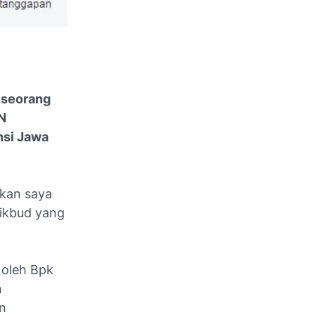
;
seorang
N
nsi Jawa
kan saya
ikbud yang
 oleh Bpk
n
in