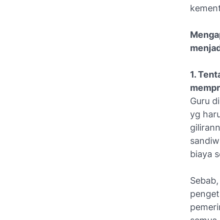
kemente
Mengap
menjadi
1. Ten
mempri
Guru d
yg haru
gilira
sandiw
biaya s
Sebab,
penget
pemeri