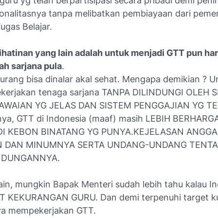
uru yg telah berpartisipasi secara pribadi demi pen
ionalitasnya tanpa melibatkan pembiayaan dari peme
ugas Belajar.
rihatinan yang lain adalah untuk menjadi GTT pun ha
ah sarjana pula
.
kurang bisa dinalar akal sehat. Mengapa demikian ? U
erjakan tenaga sarjana TANPA DILINDUNGI OLEH 
AWAIAN YG JELAS DAN SISTEM PENGGAJIAN YG TE
nya, GTT di Indonesia (maaf) masih LEBIH BERHAR
DI KEBON BINATANG YG PUNYA.KEJELASAN ANGG
 DAN MINUMNYA SERTA UNDANG-UNDANG TENT
NDUNGANNYA.
 lain, mungkin Bapak Menteri sudah lebih tahu kalau I
 KEKURANGAN GURU. Dan demi terpenuhi target ku
ya mempekerjakan GTT.