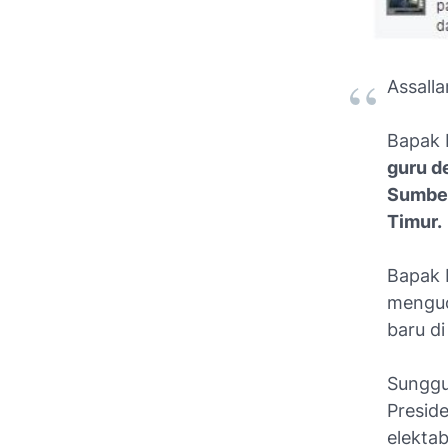
Assall
Bapak 
guru d
Sumber
Timur.
Bapak 
menguc
baru di
Sunggu
Presid
elektab