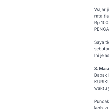
Wajar j
rata t
Rp 100
PENGA
Saya t
sebutan
Ini je
3. Masi
Bapak 
KURIKU
waktu 
Puncak
jenis k