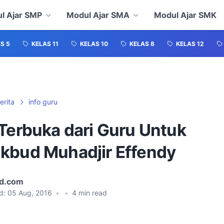
l Ajar SMP
Modul Ajar SMA
Modul Ajar SMK
S 5
KELAS 11
KELAS 10
KELAS 8
KELAS 12
erita
info guru
 Terbuka dari Guru Untuk
kbud Muhadjir Effendy
id.com
d:
05 Aug, 2016
•
•
4
min read