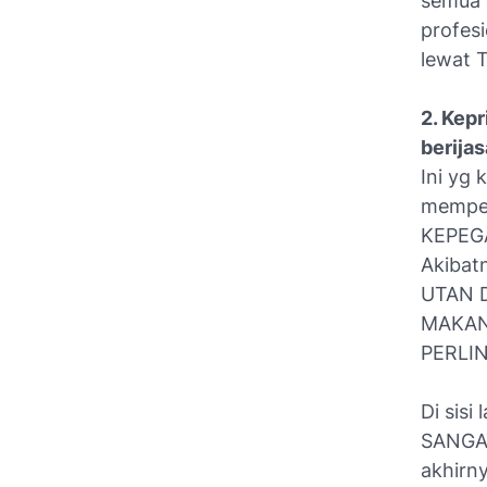
semua g
profes
lewat T
2. Kep
berijas
Ini yg 
mempek
KEPEG
Akibat
UTAN 
MAKAN
PERLI
Di sisi
SANGAT
akhirn