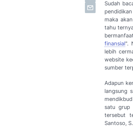
Sudah baca
pendidikan
maka akan 
tahu terny
bermanfaat 
finansial
".
lebih cerm
website ke
sumber ter
Adapun kem
langsung s
mendikbud 
satu grup
tersebut 
Santoso, S