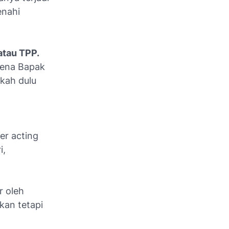
enahi
atau TPP.
rena Bapak
kah dulu
er acting
i,
r oleh
kan tetapi