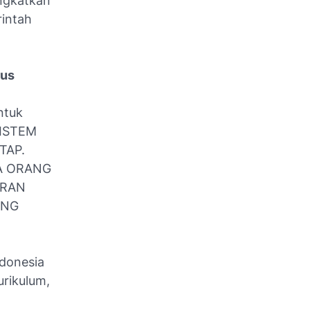
ingkatkan
rintah
rus
ntuk
SISTEM
TAP.
GA ORANG
ARAN
ANG
ndonesia
rikulum,