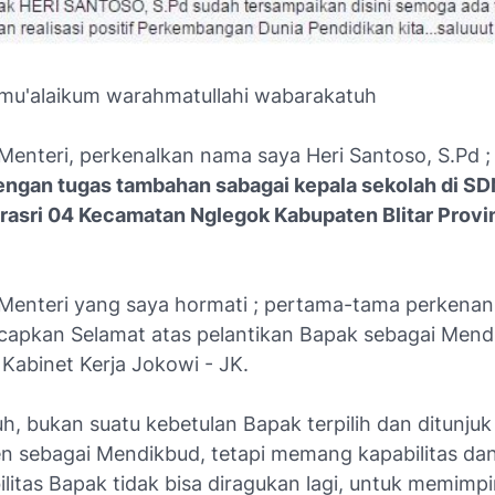
amu'alaikum warahmatullahi wabarakatuh
Menteri, perkenalkan nama saya Heri Santoso, S.Pd 
engan tugas tambahan sabagai kepala sekolah di SD
asri 04 Kecamatan Nglegok Kabupaten Blitar Provi
Menteri yang saya hormati ; pertama-tama perkenan
apkan Selamat atas pelantikan Bapak sebagai Mend
 Kabinet Kerja Jokowi - JK.
h, bukan suatu kebetulan Bapak terpilih dan ditunjuk
en sebagai Mendikbud, tetapi memang kapabilitas da
ilitas Bapak tidak bisa diragukan lagi, untuk memimp