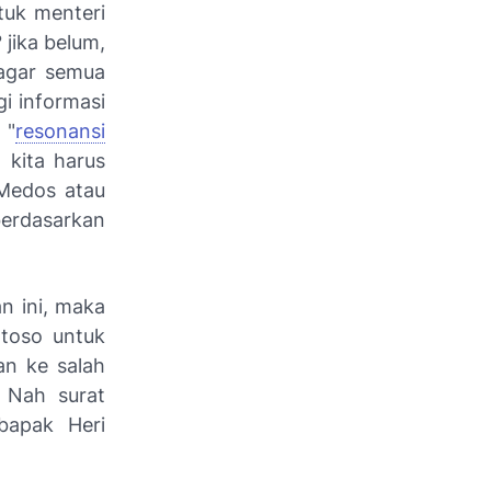
tuk menteri
jika belum,
 agar semua
i informasi
 "
resonansi
 kita harus
 Medos atau
berdasarkan
.
n ini, maka
ntoso untuk
an ke salah
 Nah surat
bapak Heri