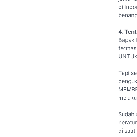
di Ind
benang
4. Ten
Bapak 
termas
UNTUK
Tapi s
penguku
MEMBRE
melakuk
Sudah s
peratu
di saat