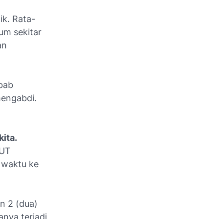
ik. Rata-
um sekitar
an
bab
mengabdi.
kita.
SUT
 waktu ke
n 2 (dua)
anya terjadi