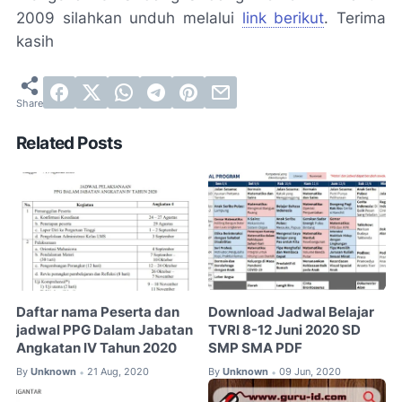
2009 silahkan unduh melalui
link berikut
. Terima
kasih
Related Posts
Daftar nama Peserta dan
Download Jadwal Belajar
jadwal PPG Dalam Jabatan
TVRI 8-12 Juni 2020 SD
Angkatan IV Tahun 2020
SMP SMA PDF
By
Unknown
21 Aug, 2020
By
Unknown
09 Jun, 2020
•
•