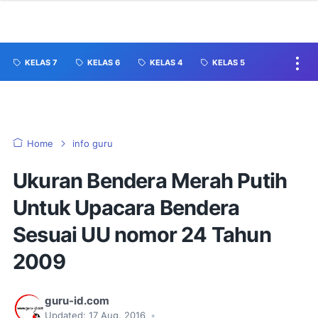
KELAS 7
KELAS 6
KELAS 4
KELAS 5
Home
info guru
Ukuran Bendera Merah Putih
Untuk Upacara Bendera
Sesuai UU nomor 24 Tahun
2009
guru-id.com
Updated:
17 Aug, 2016
•