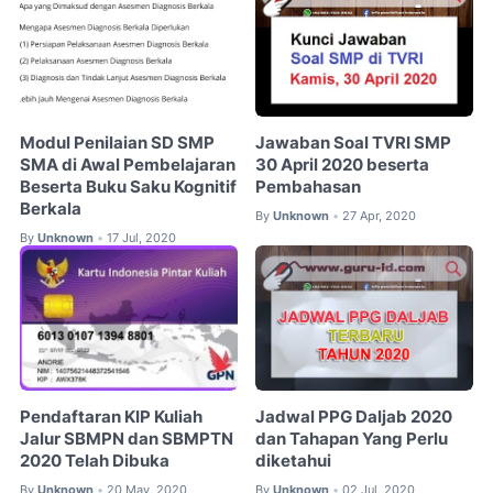
Modul Penilaian SD SMP
Jawaban Soal TVRI SMP
SMA di Awal Pembelajaran
30 April 2020 beserta
Beserta Buku Saku Kognitif
Pembahasan
Berkala
By
Unknown
27 Apr, 2020
•
By
Unknown
17 Jul, 2020
•
Pendaftaran KIP Kuliah
Jadwal PPG Daljab 2020
Jalur SBMPN dan SBMPTN
dan Tahapan Yang Perlu
2020 Telah Dibuka
diketahui
By
Unknown
20 May, 2020
By
Unknown
02 Jul, 2020
•
•