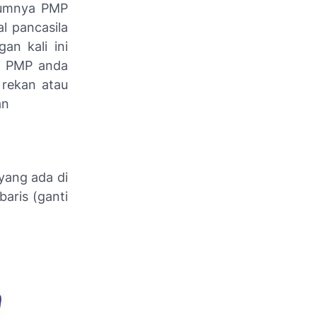
elumnya PMP
l pancasila
an kali ini
si PMP anda
 rekan atau
an
 yang ada di
baris (ganti