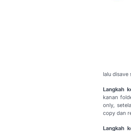
lalu disave
Langkah k
kanan fold
only, setel
copy dan re
Langkah ke