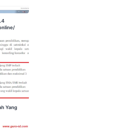
.4
online/
ah Yang