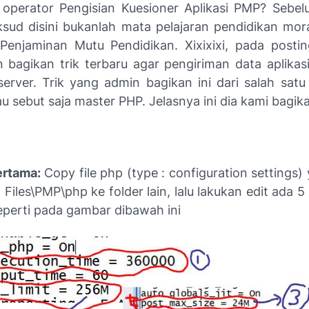
operator Pengisian Kuesioner Aplikasi PMP? Seb
sud disini bukanlah mata pelajaran pendidikan mora
Penjaminan Mutu Pendidikan. Xixixixi, pada posting
 bagikan trik terbaru agar pengiriman data aplika
erver. Trik yang admin bagikan ini dari salah satu
u sebut saja master PHP. Jelasnya ini dia kami bagik
ertama:
Copy file php (type : configuration settings)
Files\PMP\php ke folder lain, lalu lakukan edit ada 5 
eperti pada gambar dibawah ini