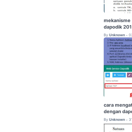
mekanisme p
dapodik 20
By
Unknown
0
•
cara mengat
dengan dap
By
Unknown
3
•