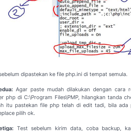
 sebelum dipastekan ke file php.ini di tempat semula.
edua:
Agar paste mudah dilakukan dengan cara rep
er php di C:\Program Files\PMP, hilangkan tanda che
ah itu pastekan file php telah di edit tadi, bila ad
place pilih ok.
tiga:
Test sebelum kirim data, coba backup, ka