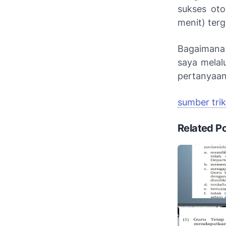
sukses oto
menit) ter
Bagaimana 
saya melalu
pertanyaan
sumber trik
Related P