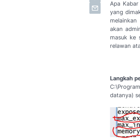
Apa Kabar 
yang dimak
melainkan 
akan admin
masuk ke s
relawan ata
Langkah p
C:\Program 
datanya) s