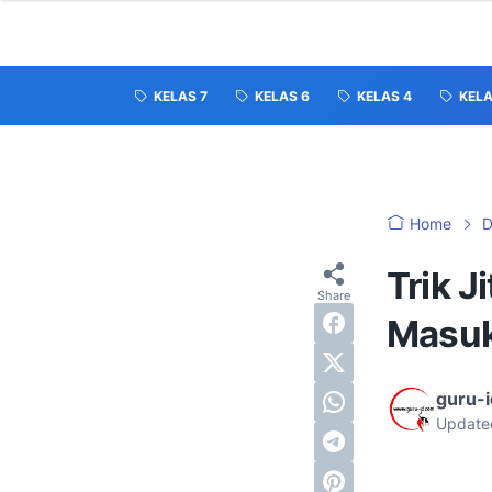
KELAS 7
KELAS 6
KELAS 4
KELA
Home
D
Trik J
Masuk
guru-
Update