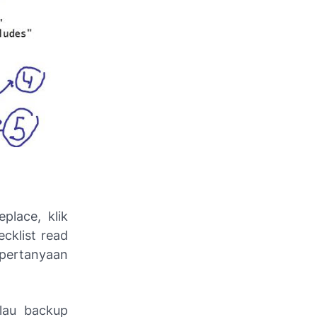
lace, klik
cklist read
a pertanyaan
lau backup