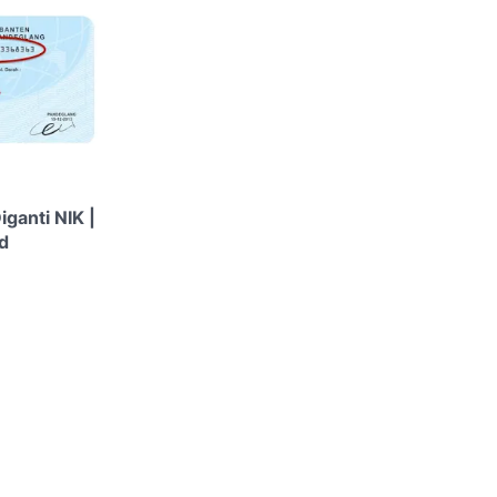
ganti NIK |
d