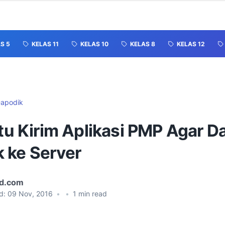
S 5
KELAS 11
KELAS 10
KELAS 8
KELAS 12
apodik
itu Kirim Aplikasi PMP Agar D
 ke Server
id.com
d:
09 Nov, 2016
•
•
1
min read