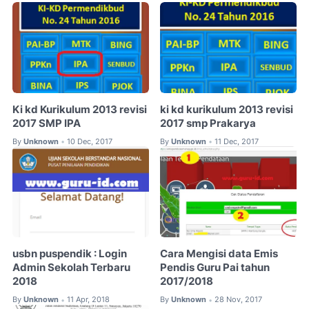
Ki kd Kurikulum 2013 revisi
ki kd kurikulum 2013 revisi
2017 SMP IPA
2017 smp Prakarya
By
Unknown
10 Dec, 2017
By
Unknown
11 Dec, 2017
•
•
usbn puspendik : Login
Cara Mengisi data Emis
Admin Sekolah Terbaru
Pendis Guru Pai tahun
2018
2017/2018
By
Unknown
11 Apr, 2018
By
Unknown
28 Nov, 2017
•
•