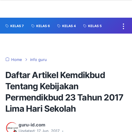
KELAS 7
KELAS 6
KELAS 4
KELAS 5
Home
info guru
Daftar Artikel Kemdikbud
Tentang Kebijakan
Permendikbud 23 Tahun 2017
Lima Hari Sekolah
guru-id.com
Updated:
17 Jun, 2017
•