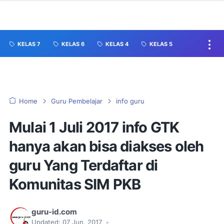
KELAS 7
KELAS 6
KELAS 4
KELAS 5
Home
Guru Pembelajar
info guru
Mulai 1 Juli 2017 info GTK
hanya akan bisa diakses oleh
guru Yang Terdaftar di
Komunitas SIM PKB
guru-id.com
Updated:
07 Jun, 2017
•