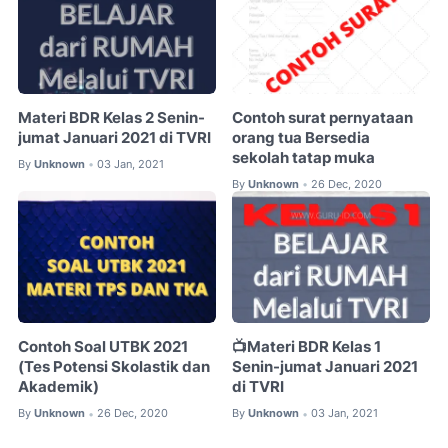
Materi BDR Kelas 2 Senin-
Contoh surat pernyataan
jumat Januari 2021 di TVRI
orang tua Bersedia
sekolah tatap muka
By
Unknown
03 Jan, 2021
•
By
Unknown
26 Dec, 2020
•
Contoh Soal UTBK 2021
📺Materi BDR Kelas 1
(Tes Potensi Skolastik dan
Senin-jumat Januari 2021
Akademik)
di TVRI
By
Unknown
26 Dec, 2020
By
Unknown
03 Jan, 2021
•
•