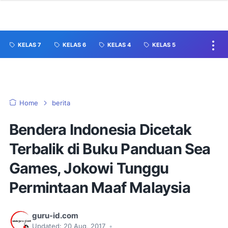
KELAS 7
KELAS 6
KELAS 4
KELAS 5
Home
berita
Bendera Indonesia Dicetak
Terbalik di Buku Panduan Sea
Games, Jokowi Tunggu
Permintaan Maaf Malaysia
guru-id.com
Updated:
20 Aug, 2017
•