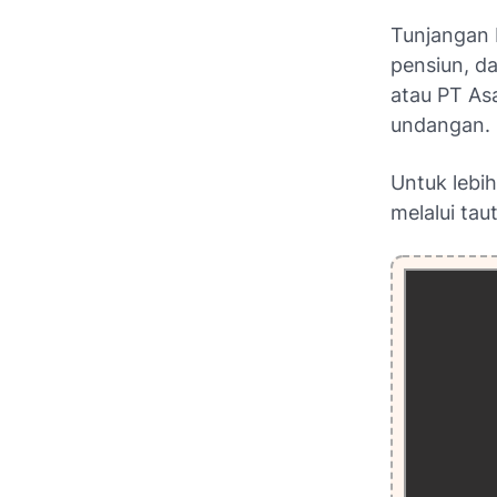
Tunjangan 
pensiun, d
atau PT As
undangan.
Untuk lebi
melalui tau