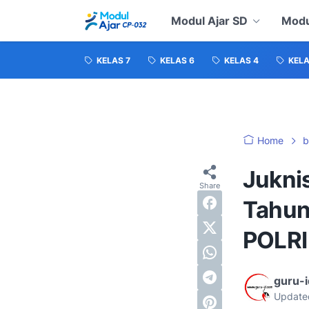
Modul Ajar SD
Modu
KELAS 7
KELAS 6
KELAS 4
KELA
Home
b
Juknis
Tahun
POLRI
guru-
Update