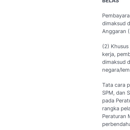
BELAS
Pembayaran
dimaksud d
Anggaran (
(2) Khusus
kerja, pem
dimaksud d
negara/lem
Tata cara 
SPM, dan S
pada Perat
rangka pel
Peraturan 
perbendaha