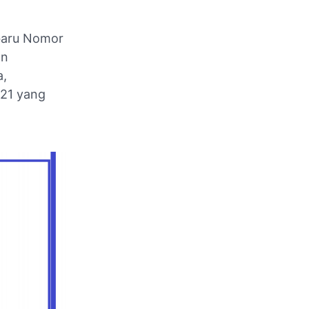
 baru Nomor
an
a,
021 yang