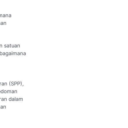
imana
aan
n satuan
sebagaimana
ran (SPP),
pedoman
ran dalam
dan