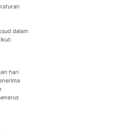
eraturan
ksud dalam
ikut:
an hari
penerima
h
menerus
n