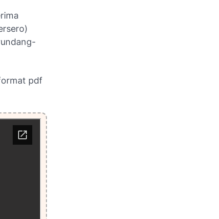
erima
ersero)
erundang-
format pdf