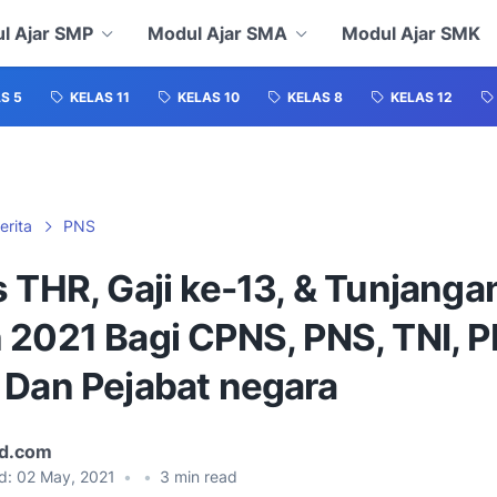
l Ajar SMP
Modul Ajar SMA
Modul Ajar SMK
S 5
KELAS 11
KELAS 10
KELAS 8
KELAS 12
erita
PNS
 THR, Gaji ke-13, & Tunjanga
 2021 Bagi CPNS, PNS, TNI, P
 Dan Pejabat negara
id.com
d:
02 May, 2021
•
•
3
min read