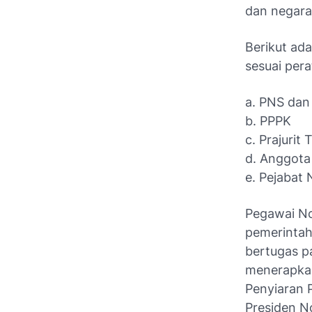
dan negar
Berikut ad
sesuai pera
a. PNS dan
b. PPPK
c. Prajurit 
d. Anggota 
e. Pejabat 
Pegawai No
pemerintah
bertugas p
menerapka
Penyiaran 
Presiden N