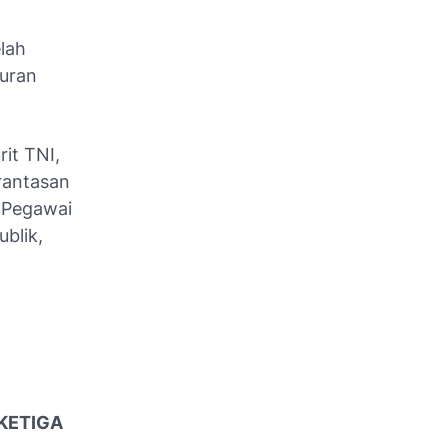
lah
turan
rit TNI,
rantasan
-Pegawai
blik,
KETIGA