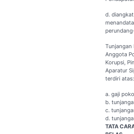
d. diangka
menandatan
perundang
Tunjangan H
Anggota Po
Korupsi, P
Aparatur S
terdiri atas:
a. gaji poko
b. tunjanga
c. tunjang
d. tunjang
TATA CAR