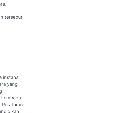
ra.
n tersebut
 instansi
ara yang
g
, Lembaga
n Peraturan
endidikan