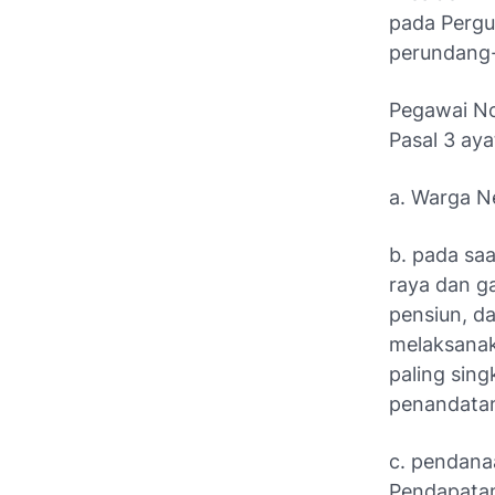
pada Pergu
perundang
Pegawai No
Pasal 3 aya
a. Warga N
b. pada sa
raya dan ga
pensiun, d
melaksanak
paling sing
penandatan
c. pendana
Pendapatan