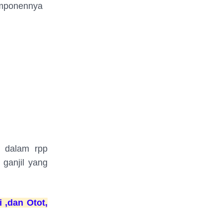
omponennya
l
 dalam rpp
 ganjil yang
 ,dan Otot,