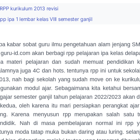
PP kurikulum 2013 revisi
p ipa 1 lembar kelas VIII semester ganjil
apa kabar sobat guru ilmu pengetahuan alam jenjang S
i guru-id.com akan berbagi rpp pelajaran ipa kelas dela
ua materi pelajaran dan sudah memuat pendidikan ka
alamnya juga 4C dan hots. tentunya rpp ini untuk sekol
2013, nah bagi sekolah yang sudah move on ke kuriku
gunakan modul ajar. Sebagaimana kita ketahui bersam
gajar semester ganjil tahun pelajaran 2022/2023 akan d
 kedua, oleh karena itu mari persiapkan perangkat aja
ang. Karena menyusun rpp merupakan salah satu 
ndidik. Nah di masa pembelajaran normal ini rpp y
tunya moda tatap muka bukan daring atau luring. selan