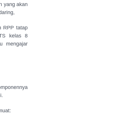
ah yang akan
aring,
h RPP tatap
TS kelas 8
ru mengajar
komponennya
i.
muat: