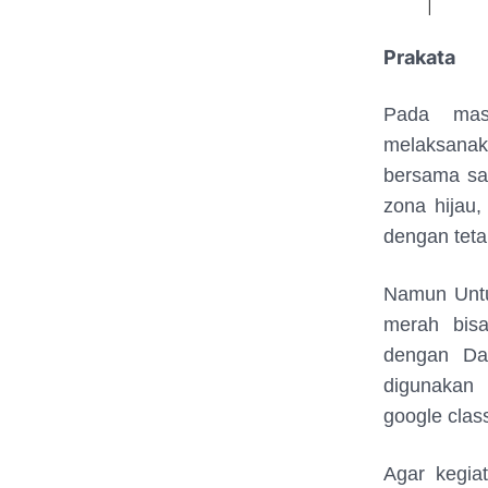
Prakata
Pada masa
melaksanak
bersama sa
zona hijau,
dengan teta
Namun Untu
merah bisa
dengan Dar
digunakan 
google clas
Agar kegiat