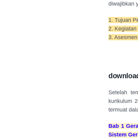
diwajibkan 
1. Tujuan P
2. Kegiatan
3. Asesmen
download 
Setelah t
kurikulum 2
termuat dal
Bab 1 Gera
Sistem Ge