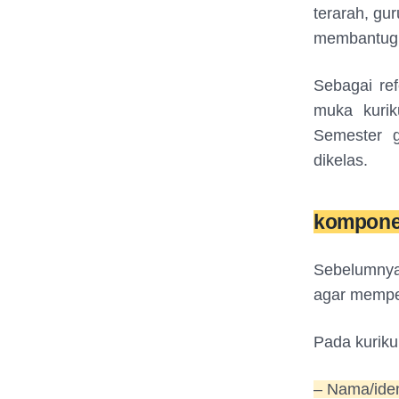
terarah, gu
membantugur
Sebagai re
muka kuri
Semester g
dikelas.
komponen
Sebelumnya
agar mempe
Pada kurik
– Nama/ide