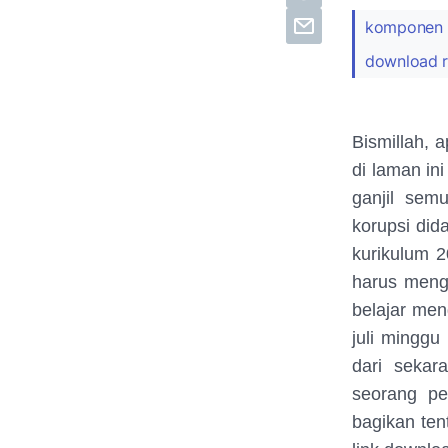
komponen R
download rp
Bismillah, 
di laman in
ganjil sem
korupsi did
kurikulum 
harus meng
belajar men
juli minggu
dari sekar
seorang pe
bagikan ten