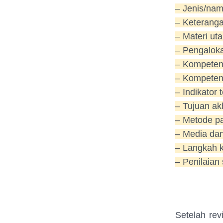
– Jenis/nam
– Keteranga
– Materi uta
– Pengaloka
– Kompetensi
– Kompeten
– Indikator
– Tujuan akh
– Metode pa
– Media da
– Langkah k
– Penilaian
Setelah re