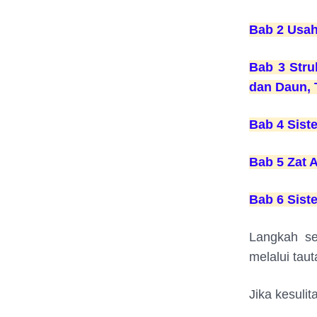
Bab 2 Usah
Bab 3 Stru
dan Daun, 
Bab 4 Sist
Bab 5 Zat A
Bab 6 Sist
Langkah se
melalui tau
Jika kesuli