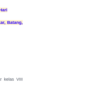
Hari
ar, Batang,
 kelas VIII