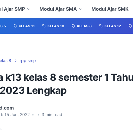
l Ajar SMP
Modul Ajar SMA
Modul Ajar SMK
S 5
KELAS 11
KELAS 10
KELAS 8
KELAS 12
elas 8
rpp smp
a k13 kelas 8 semester 1 Tah
2023 Lengkap
id.com
d:
15 Jun, 2022
•
•
3
min read