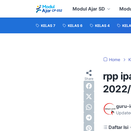
Modul Ajar SD
Modu
KELAS 7
KELAS 6
KELAS 4
KELA
Home
K
rpp ip
2022/
guru-
Update
Daftar Isi