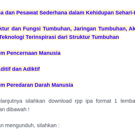
a dan Pesawat Sederhana dalam Kehidupan Sehari-
ktur dan Fungsi Tumbuhan, Jaringan Tumbuhan, Ak
Teknologi Terinspirasi dari Struktur Tumbuhan
em Pencernaan Manusia
ditif dan Adiktif
em Peredaran Darah Manusia
lanjutnya silahkan download rpp ipa format 1 lembar
tan dibawah !
tan mengunduh, silahkan :