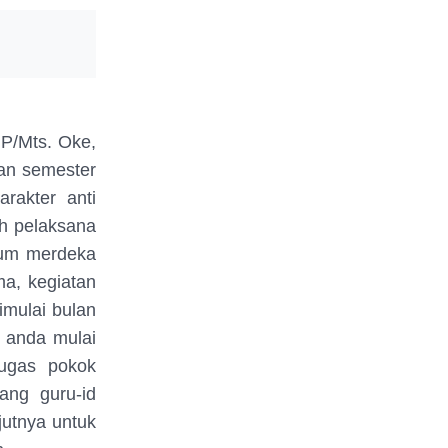
MP/Mts. Oke,
pan semester
rakter anti
ah pelaksana
lum merdeka
a, kegiatan
imulai bulan
r anda mulai
tugas pokok
ang guru-id
jutnya untuk