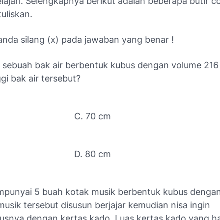
lajari. Selengkapnya berikut adalah beberapa butir c
uliskan.
tanda silang (x) pada jawaban yang benar !
i sebuah bak air berbentuk kubus dengan volume 216 l
gi bak air tersebut?
C. 70 cm
D. 80 cm
mpunyai 5 buah kotak musik berbentuk kubus dengan
usik tersebut disusun berjajar kemudian nisa ingin
nya dengan kertas kado. Luas kertas kado yang h