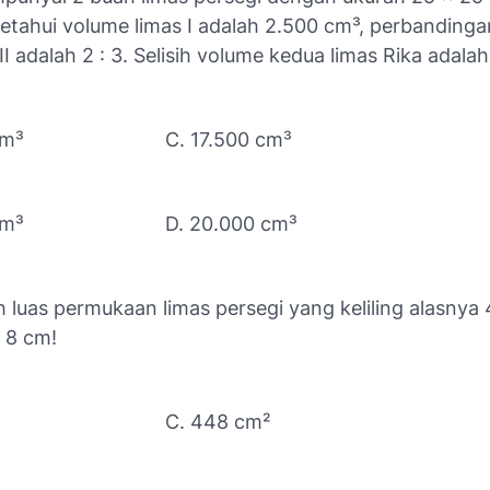
ketahui volume limas I adalah 2.500 cm³, perbandinga
II adalah 2 : 3. Selisih volume kedua limas Rika adalah .
cm³
C. 17.500 cm³
cm³
D. 20.000 cm³
h luas permukaan limas persegi yang keliling alasnya
s 8 cm!
C. 448 cm²