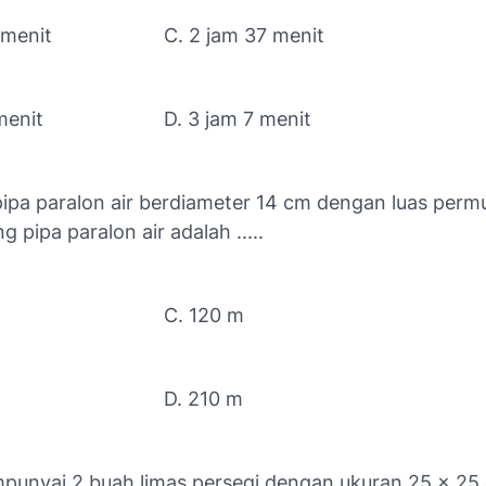
 menit
C. 2 jam 37 menit
menit
D. 3 jam 7 menit
pipa paralon air berdiameter 14 cm dengan luas per
g pipa paralon air adalah .....
C. 120 m
D. 210 m
mpunyai 2 buah limas persegi dengan ukuran 25 × 25