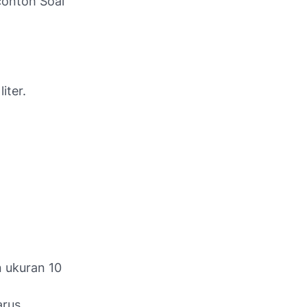
contoh Soal
iter.
 ukuran 10
arus