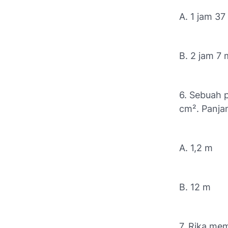
A. 1 jam 37
B. 2 jam 7 
6. Sebuah 
cm². Panjan
A. 1,2 m
B. 12 m
7. Rika me