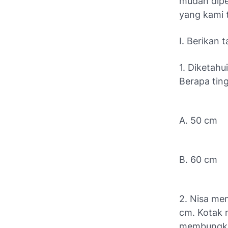
mudah dipe
yang kami t
I. Berikan 
1. Diketahu
Berapa ting
A. 50 cm
B. 60 cm
2. Nisa me
cm. Kotak m
membungkus