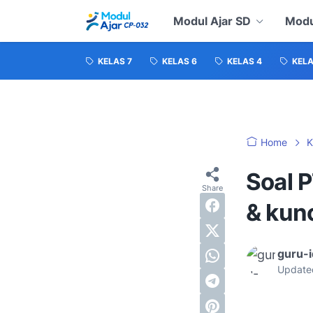
Modul Ajar SD
Modu
KELAS 7
KELAS 6
KELAS 4
KELA
Home
K
Soal 
& kun
guru-
Update