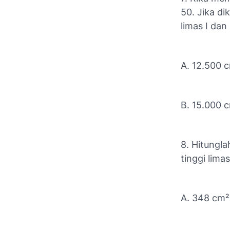
50. Jika di
limas I dan 
A. 12.500 
B. 15.000 
8. Hitungla
tinggi lima
A. 348 cm²