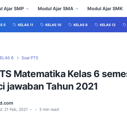
l Ajar SMP
Modul Ajar SMA
Modul Ajar SMK
S 5
KELAS 11
KELAS 10
KELAS 8
KELAS 12
ELAS 6
Soal PTS
PTS Matematika Kelas 6 seme
ci jawaban Tahun 2021
id.com
d:
21 Feb, 2021
•
•
3
min read