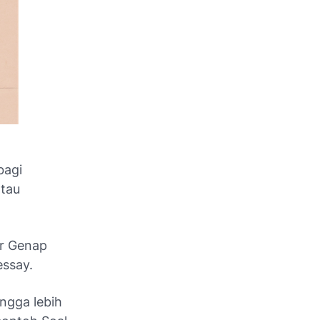
bagi
atau
er Genap
essay.
ngga lebih