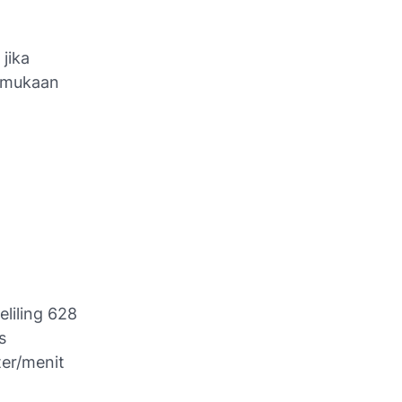
jika
ermukaan
liling 628
s
ter/menit