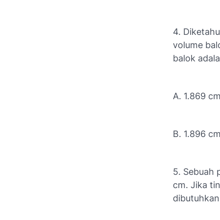
4. Diketahu
volume bal
balok adal
A. 1.869 c
B. 1.896 c
5. Sebuah 
cm. Jika t
dibutuhkan