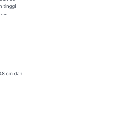
n tinggi
....
 48 cm dan