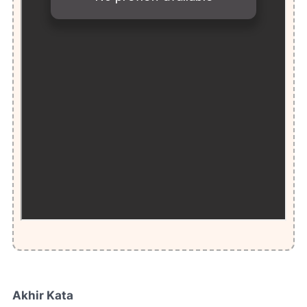
Akhir Kata