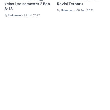
kelas 1 sd semester 2 Bab
Revisi Terbaru
8-13
By
Unknown
06 Sep, 2021
•
By
Unknown
22 Jul, 2022
•