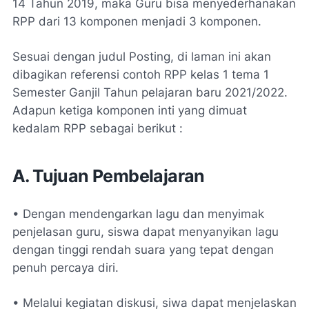
14 Tahun 2019, maka Guru bisa menyederhanakan
RPP dari 13 komponen menjadi 3 komponen.
Sesuai dengan judul Posting, di laman ini akan
dibagikan referensi contoh RPP kelas 1 tema 1
Semester Ganjil Tahun pelajaran baru 2021/2022.
Adapun ketiga komponen inti yang dimuat
kedalam RPP sebagai berikut :
A. Tujuan Pembelajaran
• Dengan mendengarkan lagu dan menyimak
penjelasan guru, siswa dapat menyanyikan lagu
dengan tinggi rendah suara yang tepat dengan
penuh percaya diri.
• Melalui kegiatan diskusi, siwa dapat menjelaskan