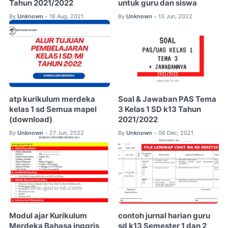
Tahun 2021/2022
untuk guru dan siswa
By
Unknown
18 Aug, 2021
By
Unknown
13 Jun, 2022
•
•
atp kurikulum merdeka
Soal & Jawaban PAS Tema
kelas 1 sd Semua mapel
3 Kelas 1 SD k13 Tahun
(download)
2021/2022
By
Unknown
27 Jun, 2022
By
Unknown
06 Dec, 2021
•
•
Modul ajar Kurikulum
contoh jurnal harian guru
Merdeka Bahasa inggris
sd k13 Semester 1 dan 2