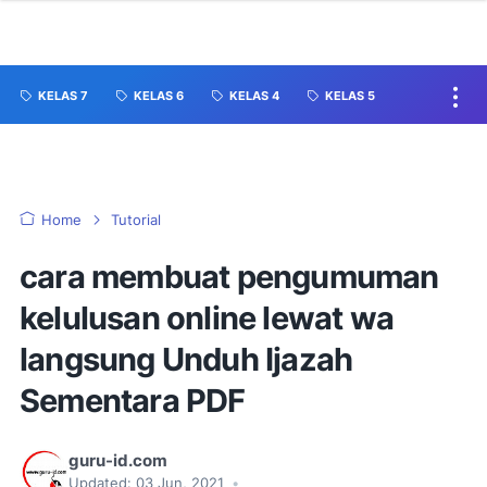
KELAS 7
KELAS 6
KELAS 4
KELAS 5
Home
Tutorial
cara membuat pengumuman
kelulusan online lewat wa
langsung Unduh Ijazah
Sementara PDF
guru-id.com
Updated:
03 Jun, 2021
•