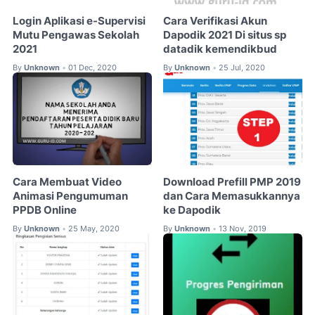
Login Aplikasi e-Supervisi
Cara Verifikasi Akun
Mutu Pengawas Sekolah
Dapodik 2021 Di situs sp
2021
datadik kemendikbud
By
Unknown
01 Dec, 2020
By
Unknown
25 Jul, 2020
•
•
Cara Membuat Video
Download Prefill PMP 2019
Animasi Pengumuman
dan Cara Memasukkannya
PPDB Online
ke Dapodik
By
Unknown
25 May, 2020
By
Unknown
13 Nov, 2019
•
•