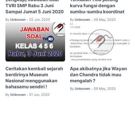
TVRI SMP Rabu 3 Juni
kurva fungsi dengan
Sampai Jumat 5 Juni 2020
sumbu-sumbu koordinat
By
Unknown
02 Jun, 2020
By
Unknown
09 May, 2020
•
•
Ceritakan kembali sejarah
Apa akibatnya jika Wayan
berdirinya Museum
dan Chandra tidak mau
Nasional menggunakan
mengalah ?
bahasamu sendiri !
By
Unknown
09 May, 2020
•
By
Unknown
01 Jun, 2020
•