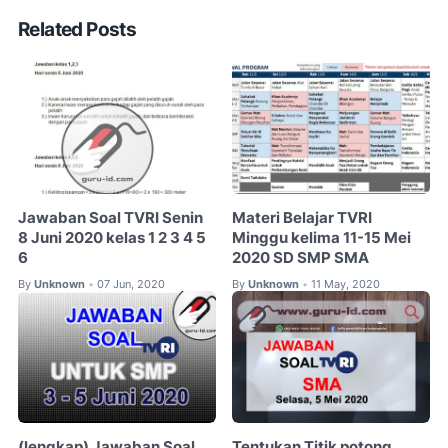
Related Posts
Jawaban Soal TVRI Senin
Materi Belajar TVRI
8 Juni 2020 kelas 1 2 3 4 5
Minggu kelima 11-15 Mei
6
2020 SD SMP SMA
By
Unknown
07 Jun, 2020
By
Unknown
11 May, 2020
•
•
(lengkap) Jawaban Soal
Tentukan Titik potong