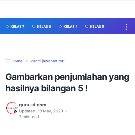
KELAS 7
KELAS 6
KELAS 4
KELAS 5
Home
kunci jawaban tvri
Gambarkan penjumlahan yang
hasilnya bilangan 5 !
guru-id.com
Updated:
10 May, 2020
•
2
min read