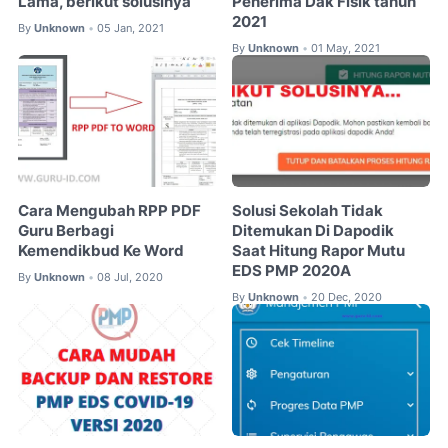
Lama, berikut solusinya
Penerima Dak Fisik tahun
2021
By
Unknown
05 Jan, 2021
•
By
Unknown
01 May, 2021
•
Cara Mengubah RPP PDF
Solusi Sekolah Tidak
Guru Berbagi
Ditemukan Di Dapodik
Kemendikbud Ke Word
Saat Hitung Rapor Mutu
EDS PMP 2020A
By
Unknown
08 Jul, 2020
•
By
Unknown
20 Dec, 2020
•