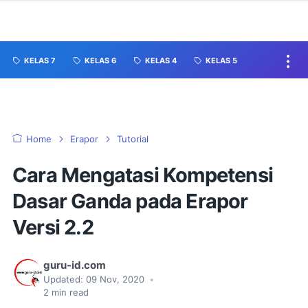
KELAS 7
KELAS 6
KELAS 4
KELAS 5
Home
Erapor
Tutorial
Cara Mengatasi Kompetensi
Dasar Ganda pada Erapor
Versi 2.2
guru-id.com
Updated:
09 Nov, 2020
•
2
min read