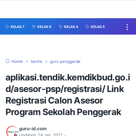
KELAS 7
KELAS 6
KELAS 4
KELAS 5
Home
berita
guru penggerak
aplikasi.tendik.kemdikbud.go.i
d/asesor-psp/registrasi/ Link
Registrasi Calon Asesor
Program Sekolah Penggerak
guru-id.com
Updated:
24 Jan, 2021
•