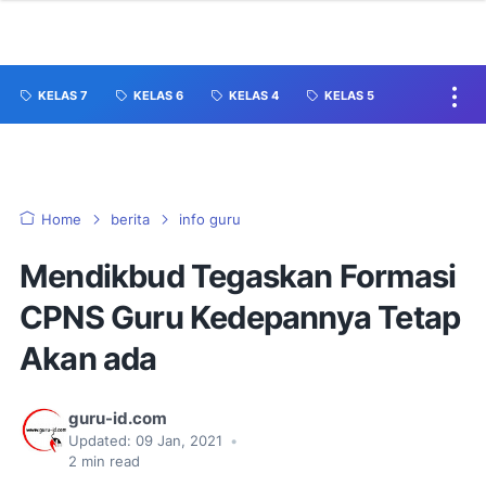
KELAS 7
KELAS 6
KELAS 4
KELAS 5
Home
berita
info guru
Mendikbud Tegaskan Formasi
CPNS Guru Kedepannya Tetap
Akan ada
guru-id.com
Updated:
09 Jan, 2021
•
2
min read