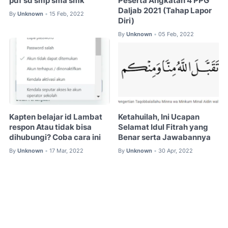
pdf sd smp sma smk
Peserta Angkatan 4 PPG
Daljab 2021 (Tahap Lapor
By
Unknown
15 Feb, 2022
•
Diri)
By
Unknown
05 Feb, 2022
•
Kapten belajar id Lambat
Ketahuilah, Ini Ucapan
respon Atau tidak bisa
Selamat Idul Fitrah yang
dihubungi? Coba cara ini
Benar serta Jawabannya
By
Unknown
17 Mar, 2022
By
Unknown
30 Apr, 2022
•
•