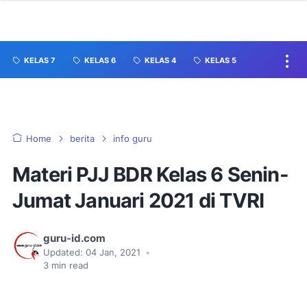
KELAS 7
KELAS 6
KELAS 4
KELAS 5
Home
berita
info guru
Materi PJJ BDR Kelas 6 Senin-
Jumat Januari 2021 di TVRI
guru-id.com
Updated:
04 Jan, 2021
•
3
min read