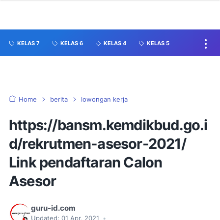
KELAS 7
KELAS 6
KELAS 4
KELAS 5
Home
berita
lowongan kerja
https://bansm.kemdikbud.go.i
d/rekrutmen-asesor-2021/
Link pendaftaran Calon
Asesor
guru-id.com
Updated:
01 Apr, 2021
•