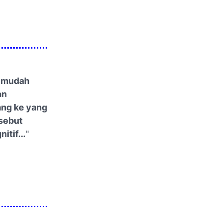
n mudah
an
ang ke yang
sebut
tif...
"