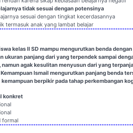
 rendah karena sikap kebiasaan belajarnya negatif
elajarnya tidak sesuai dengan potensinya
elajarnya sesuai dengan tingkat kecerdasannya
dik termasuk anak yang lambat belajar
siswa kelas II SD mampu mengurutkan benda denga
n ukuran panjang dari yang terpendek sampai deng
, namun agak kesulitan menyusun dari yang terpanj
 Kemampuan Ismail mengurutkan panjang benda ter
kemampuan berpikir pada tahap perkembangan kogni
l konkret
ional
ional
l formal