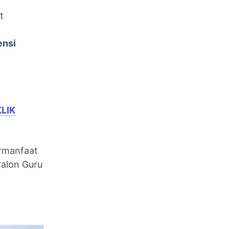
t
ensi
KLIK
ermanfaat
Calon Guru