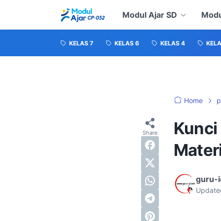
Modul Ajar SD
Modu
KELAS 7
KELAS 6
KELAS 4
KELA
Home
p
Kunci
Mater
guru-
Update