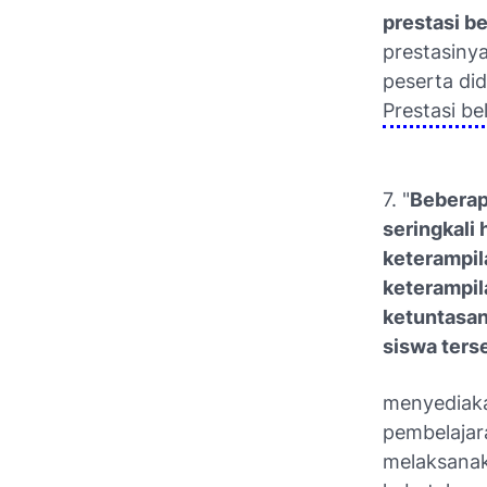
prestasi b
prestasinya
peserta di
Prestasi be
7. "
Beberap
seringkali
keterampil
keterampil
ketuntasan
siswa terse
menyediaka
pembelajar
melaksanaka