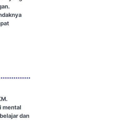
gan.
endaknya
apat
KM.
i mental
 belajar dan