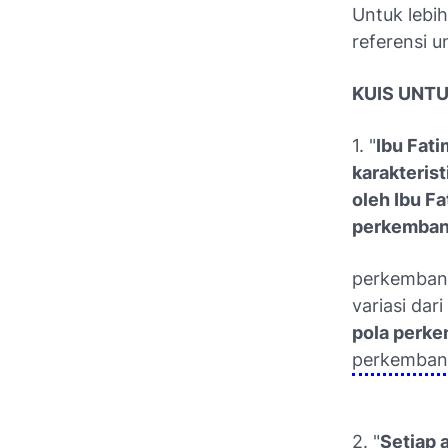
Untuk lebih
referensi 
KUIS UNT
1. "
Ibu Fat
karakteris
oleh Ibu F
perkembang
perkembang
variasi da
pola perk
perkembang
2. "
Setiap 