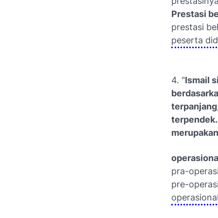
prestasinya
Prestasi b
prestasi b
peserta di
4. "
Ismail 
berdasarka
terpanjang
terpendek.
merupakan 
operasiona
pra-operas
pre-operas
operasiona