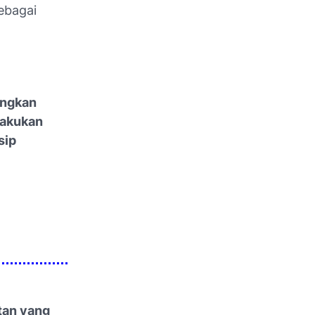
sebagai
angkan
lakukan
sip
tan yang