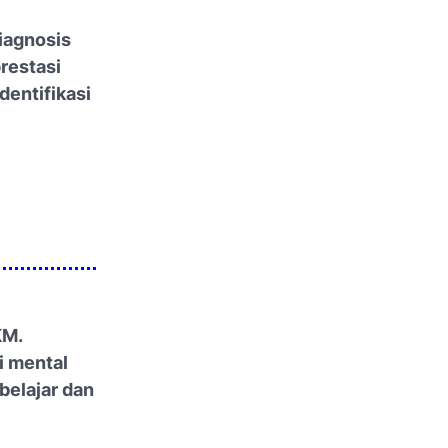
diagnosis
prestasi
dentifikasi
KM.
i mental
 belajar dan