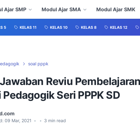
l Ajar SMP
Modul Ajar SMA
Modul Ajar SMK
S 5
KELAS 11
KELAS 10
KELAS 8
KELAS 12
edagogik
soal pppk
 Jawaban Reviu Pembelajaran
i Pedagogik Seri PPPK SD
id.com
d:
09 Mar, 2021
•
•
3
min read