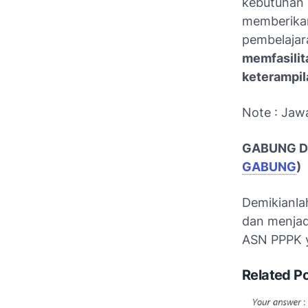
kebutuhan
memberikan
pembelajar
memfasilit
keterampil
Note : Jaw
GABUNG DI 
GABUNG
)
Demikianla
dan menjadi
ASN PPPK y
Related P