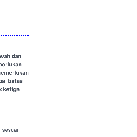
awah dan
merlukan
 memerlukan
pai batas
 ketiga
t
 sesuai