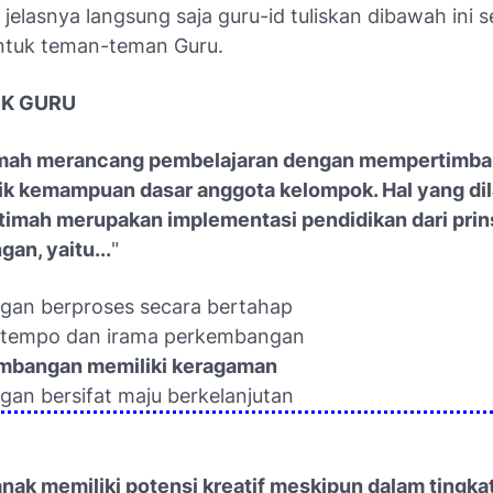
 jelasnya langsung saja guru-id tuliskan dibawah ini 
untuk teman-teman Guru.
UK GURU
imah merancang pembelajaran dengan mempertimb
tik kemampuan dasar anggota kelompok. Hal yang di
atimah merupakan implementasi pendidikan dari prin
an, yaitu...
"
an berproses secara bertahap
ri tempo dan irama perkembangan
embangan memiliki keragaman
an bersifat maju berkelanjutan
anak memiliki potensi kreatif meskipun dalam tingka