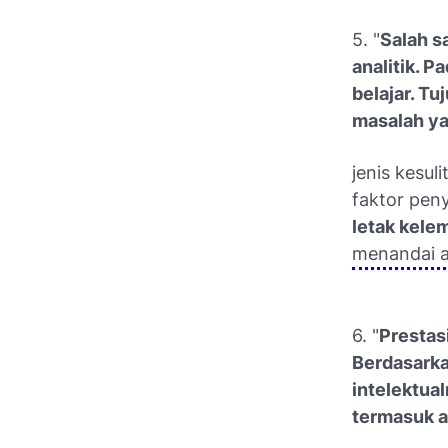
5. "
Salah s
analitik. P
belajar. Tu
masalah ya
jenis kesul
faktor peny
letak kele
menandai a
6. "
Prestas
Berdasarka
intelektual
termasuk a