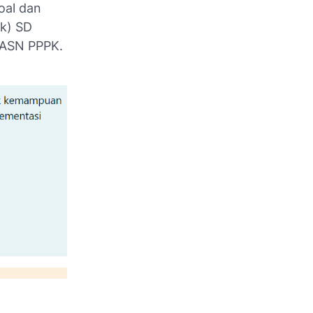
oal dan
k) SD
u ASN PPPK.