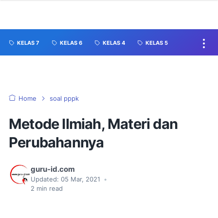
KELAS 7
KELAS 6
KELAS 4
KELAS 5
Home
soal pppk
Metode Ilmiah, Materi dan
Perubahannya
guru-id.com
Updated:
05 Mar, 2021
•
2
min read