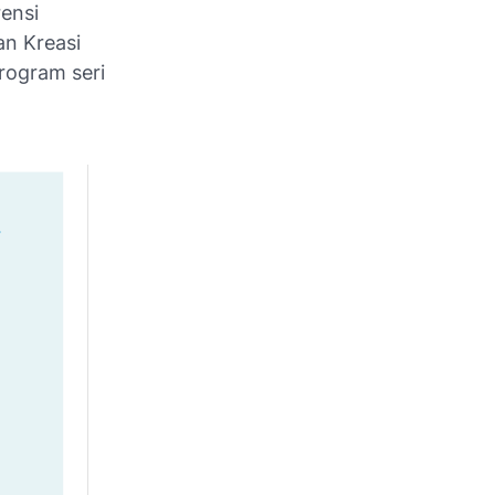
rensi
an Kreasi
rogram seri