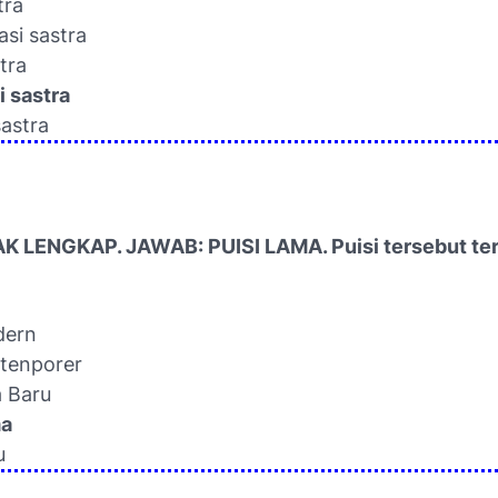
tra
asi sastra
tra
i sastra
sastra
K LENGKAP. JAWAB: PUISI LAMA. Puisi tersebut te
dern
ntenporer
a Baru
ma
u