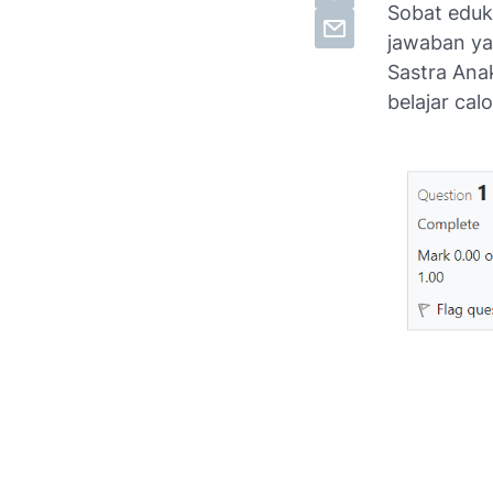
Sobat eduka
jawaban y
Sastra Ana
belajar ca