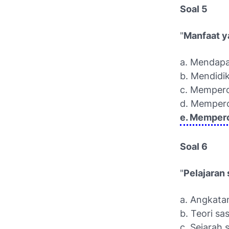
Soal 5
"
Manfaat ya
a. Mendapa
b. Mendidik
c. Memper
d. Memper
e. Mempero
Soal 6
"
Pelajaran 
a. Angkata
b. Teori sa
c. Sejarah 