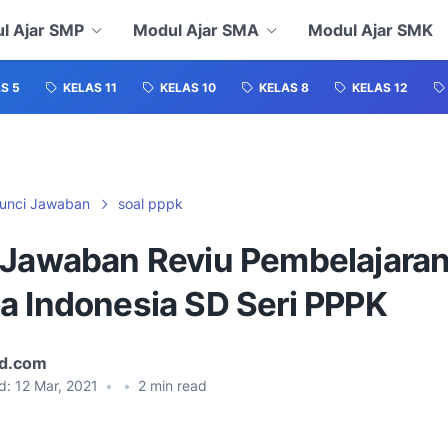
l Ajar SMP
Modul Ajar SMA
Modul Ajar SMK
S 5
KELAS 11
KELAS 10
KELAS 8
KELAS 12
unci Jawaban
soal pppk
 Jawaban Reviu Pembelajaran
a Indonesia SD Seri PPPK
id.com
d:
12 Mar, 2021
•
•
2
min read