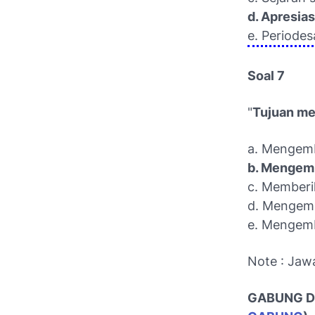
d. Apresias
e. Periodes
Soal 7
"
Tujuan mem
a. Mengemb
b. Mengem
c. Memberi
d. Mengem
e. Mengem
Note : Jaw
GABUNG DI 