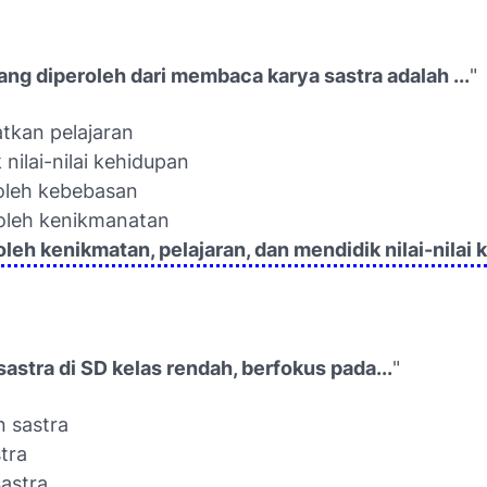
ng diperoleh dari membaca karya sastra adalah ...
"
tkan pelajaran
 nilai-nilai kehidupan
oleh kebebasan
oleh kenikmanatan
leh kenikmatan, pelajaran, dan mendidik nilai-nilai
sastra di SD kelas rendah, berfokus pada...
"
n sastra
stra
sastra