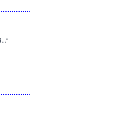
...
"