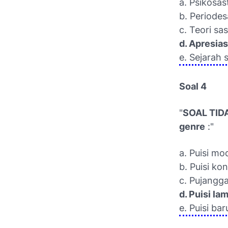
a. Psikosas
b. Periodes
c. Teori sas
d. Apresias
e. Sejarah 
Soal 4
"
SOAL TIDA
genre
:"
a. Puisi mo
b. Puisi ko
c. Pujangg
d. Puisi la
e. Puisi bar