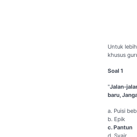
Untuk lebih
khusus gur
Soal 1
"
Jalan-jala
baru, Jang
a. Puisi be
b. Epik
c. Pantun
d. Syair