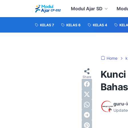
Modul Ajar SD
Modu
KELAS 7
KELAS 6
KELAS 4
KELA
Home
k
Kunci
Bahas
guru-
Update