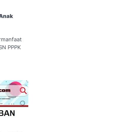
 Anak
ermanfaat
 ASN PPPK