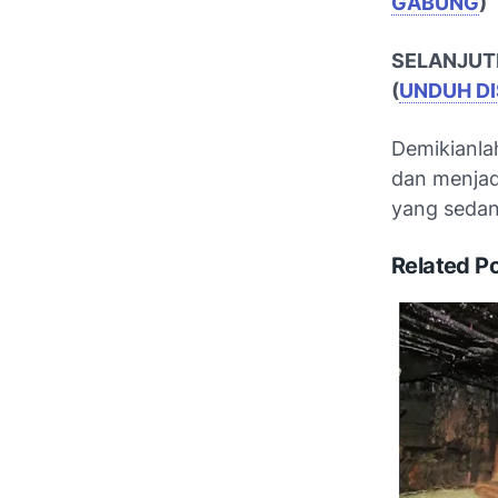
GABUNG
)
SELANJUT
(
UNDUH DI
Demikianla
dan menjad
yang sedan
Related P