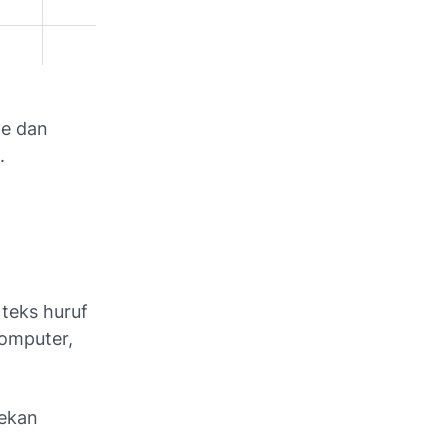
le dan
.
teks huruf
omputer,
nekan