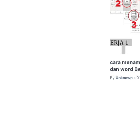
cara menamp
dan word B
By
Unknown
0
•