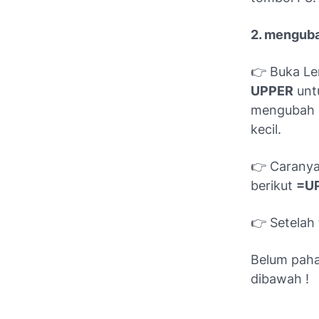
2. menguba
👉 Buka Le
UPPER
unt
mengubah 
kecil.
👉 Caranya
berikut
=UP
👉 Setelah 
Belum paham
dibawah !