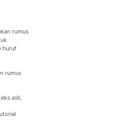
nakan rumus
tuk
 huruf
an rumus
ks asli,
torial