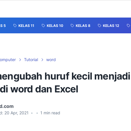
S 5
KELAS 11
KELAS 10
KELAS 8
KELAS 12
omputer
Tutorial
word
mengubah huruf kecil menjadi
di word dan Excel
id.com
d:
20 Apr, 2021
•
•
1
min read