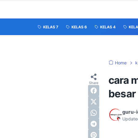
KELAS 7
KELAS 6
KELAS 4
KELA
Home
k
cara 
besar 
guru-
Update