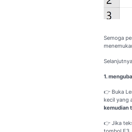
Semoga pen
menemukan 
Selanjutnya
1. menguba
👉 Buka Le
kecil yang 
kemudian t
👉 Jika tek
tombol F3.