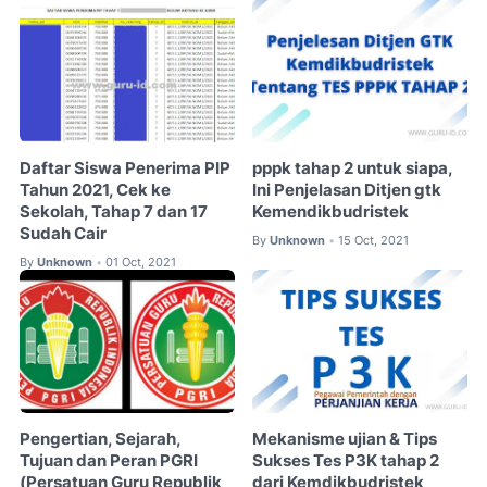
Daftar Siswa Penerima PIP
pppk tahap 2 untuk siapa,
Tahun 2021, Cek ke
Ini Penjelasan Ditjen gtk
Sekolah, Tahap 7 dan 17
Kemendikbudristek
Sudah Cair
By
Unknown
15 Oct, 2021
•
By
Unknown
01 Oct, 2021
•
Pengertian, Sejarah,
Mekanisme ujian & Tips
Tujuan dan Peran PGRI
Sukses Tes P3K tahap 2
(Persatuan Guru Republik
dari Kemdikbudristek