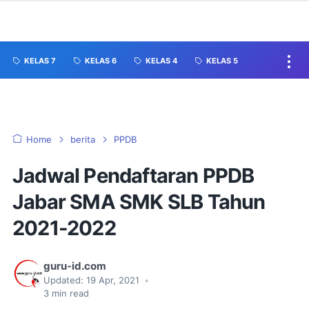
KELAS 7
KELAS 6
KELAS 4
KELAS 5
Home
berita
PPDB
Jadwal Pendaftaran PPDB
Jabar SMA SMK SLB Tahun
2021-2022
guru-id.com
Updated:
19 Apr, 2021
•
3
min read