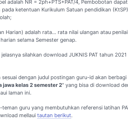
pel adalah NR = 2ph+PTS+PAT/4, Pembobotan dapat
n pada ketentuan Kurikulum Satuan pendidikan (KtS
olah;
an Harian) adalah rata… rata nilai ulangan atau penila
harian se!ama Semester genap.
h jelasnya silahkan download JUKNIS PAT tahun 2021 
 sesuai dengan judul postingan guru-id akan berbagi 
a jawa kelas 2 semester 2
" yang bisa di download d
ui laman ini.
-teman guru yang membutuhkan referensi latihan P
ownload mellaui
tautan berikut
.