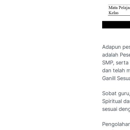
Adapun pes
adalah Pese
SMP, serta
dan telah 
Ganill Sesu
Sobat guru,
Spiritual d
sesuai den
Pengolahan