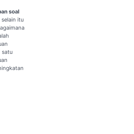
ban soal
selain itu
ebagaimana
alah
uan
 satu
uan
ningkatan