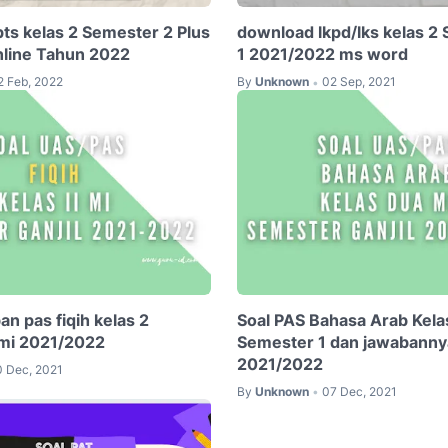
pts kelas 2 Semester 2 Plus
download lkpd/lks kelas 2
nline Tahun 2022
1 2021/2022 ms word
2 Feb, 2022
By
Unknown
02 Sep, 2021
•
an pas fiqih kelas 2
Soal PAS Bahasa Arab Kela
 mi 2021/2022
Semester 1 dan jawabanny
2021/2022
0 Dec, 2021
By
Unknown
07 Dec, 2021
•