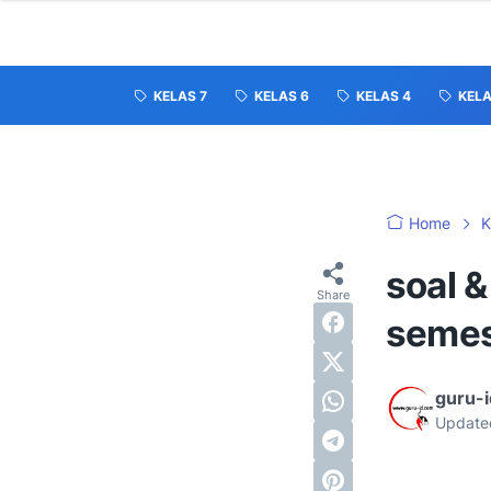
KELAS 7
KELAS 6
KELAS 4
KELA
Home
K
soal 
semes
guru-
Update