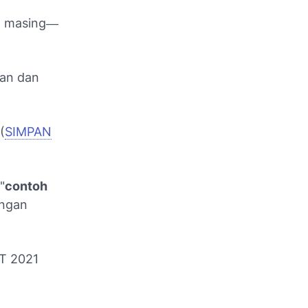
P) masing―
ian dan
(
SIMPAN
"
contoh
engan
AT 2021