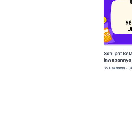
Soal pat kel
jawabannya
By
Unknown
0
•