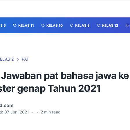
S 5
KELAS 11
KELAS 10
KELAS 8
KELAS 12
ELAS 2
PAT
& Jawaban pat bahasa jawa ke
ter genap Tahun 2021
id.com
d:
07 Jun, 2021
•
•
2
min read