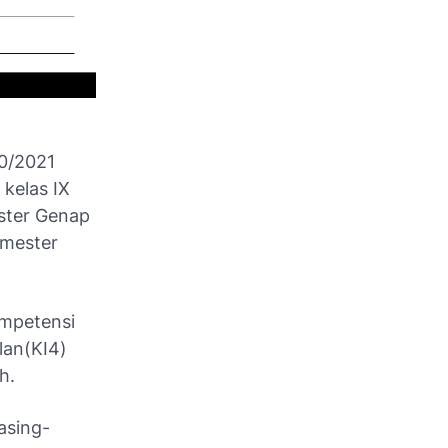
20/2021
 kelas IX
ster Genap
emester
ompetensi
lan(KI4)
h.
asing-