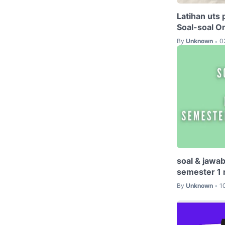
Latihan uts 
Soal-soal O
By
Unknown
0
•
soal & jawab
semester 1
By
Unknown
1
•