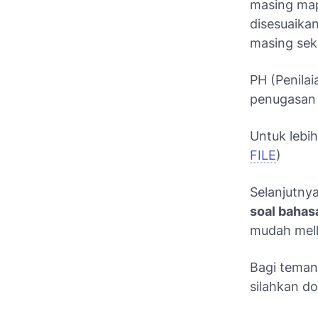
masing ma
disesuaika
masing sek
PH (Penilai
penugasan 
Untuk lebi
FILE
)
Selanjutnya
soal bahas
mudah mella
Bagi teman
silahkan d