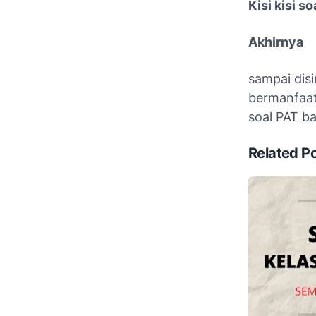
Kisi kisi s
Akhirnya
sampai disi
bermanfaat
soal PAT b
Related P