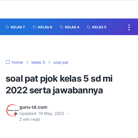
KELAS 7
KELAS 6
KELAS 4
KELAS 5
Home
kelas 5
soal pat
soal pat pjok kelas 5 sd mi
2022 serta jawabannya
guru-id.com
Updated:
19 May, 2022
•
2
min read