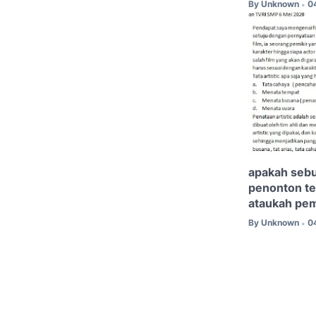
By
Unknown
0
•
apakah sebu
penonton te
ataukah pe
By
Unknown
0
•