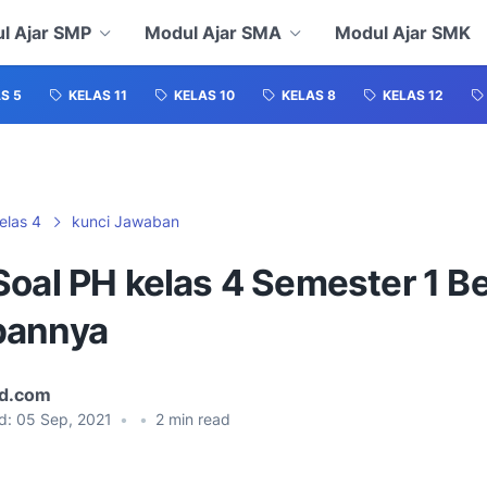
l Ajar SMP
Modul Ajar SMA
Modul Ajar SMK
S 5
KELAS 11
KELAS 10
KELAS 8
KELAS 12
elas 4
kunci Jawaban
Soal PH kelas 4 Semester 1 B
bannya
id.com
d:
05 Sep, 2021
•
•
2
min read