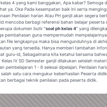
 kelas 4 yang kami banggakan, Apa kabar? Semoga 
hat ya. Oke Pada kesempatan baik ini serta menging
anaan Penilaian harian Atau PH ganjil akan segera be
d mencoba berbagi referensi bahan belajar peserta d
erupa dokumen butir "
soal ph kelas 4
" yang dilengka
ga pembahasan guna mempermudah mempelajarinya. 
an file lengkapnya maka bisa mengunduhnya di akhi
i tautan yang tersedia. Hanya memberi tambahan info
at guru-id, Sebagaimana kita ketahui bersama bahwa
 Kelas IV SD Semester ganjil dilakukan setelah mater
n pembelajaran 1 - 6 selesai dipelajari. Penilaian hari
salah satu cara mengukur keberhasilan Peserta didik
n berbagai teknik penilaian pada peserta didik.