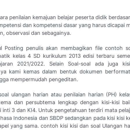
ra penilaian kemajuan belajar peserta didik berdasa
mpetensi dan kompetensi dasar yang harus dicapai m
isan, observasi dan sebagainya.
ul Posting penulis akan membagikan file contoh s
atik kelas 4 SD kurikulum 2013 edisi terbaru sem
jaran 2021/2022. Selain Soal-soal ada juga kisi
ya kami kemas dalam bentuk dokumen berforma
ingga mempermudah pengeditan.
soal ulangan harian atau penilaian harian (PH) kel
tema dan persubtema lengkap dengan kisi-kisi bai
 inti 3 dan KI4. Untuk pengetahuan terdiri mata pela
Bahasa Indonesia dan SBDP sedangkan pada kisi kisi k
el yang sama. contoh kisi kisi dan soal Ulangan har