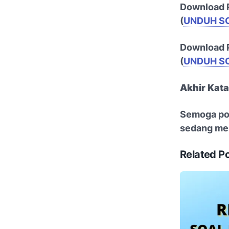
Download P
(
UNDUH S
Download P
(
UNDUH S
Akhir Kata
Semoga pos
sedang men
Related P