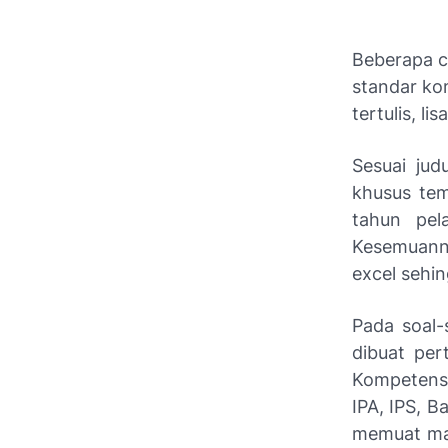
Beberapa ca
standar ko
tertulis, l
Sesuai jud
khusus tem
tahun pela
Kesemuann
excel seh
Pada soal-
dibuat per
Kompetensi
IPA, IPS, 
memuat map