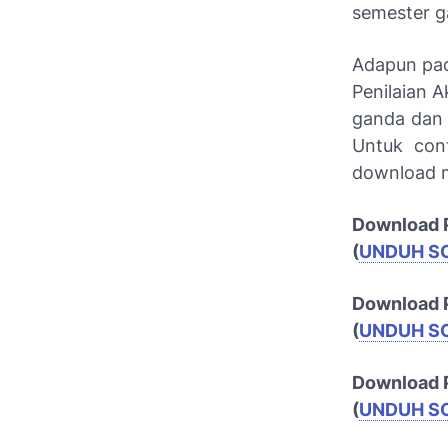
semester ga
Adapun pada
Penilaian A
ganda dan 
Untuk cont
download me
Download P
(
UNDUH S
Download P
(
UNDUH S
Download P
(
UNDUH S