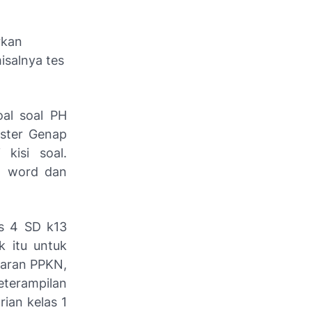
rkan
isalnya tes
oal soal PH
ester Genap
 kisi soal.
t word dan
as 4 SD k13
k itu untuk
jaran PPKN,
eterampilan
ian kelas 1