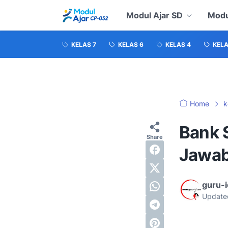
Modul Ajar SD
Modu
KELAS 7
KELAS 6
KELAS 4
KELA
Home
k
Bank 
Jawa
guru-
Update