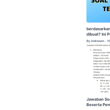
berdasarkan
dibuat? Ini 
By
Unknown
1
•
Jawaban So
Beserta Pe