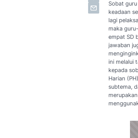
Sobat guru
keadaan se
lagi pelaks
maka guru-i
empat SD b
jawaban ju
mengingink
ini melalu
kepada sob
Harian (PH)
subtema, da
merupakan 
menggunaka