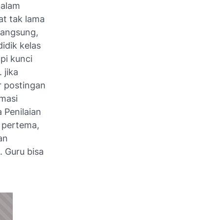
dalam
at tak lama
rlangsung,
idik kelas
pi kunci
jika
r postingan
rmasi
 Penilaian
i pertema,
an
. Guru bisa