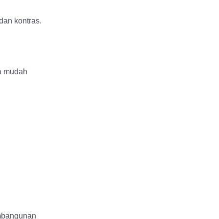
an kontras.
ta mudah
embangunan