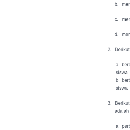
b.
men
c.
mem
d.
men
2.
Berikut
a. ber
siswa
b. ber
siswa
3.
Beriku
adalah .
a. per