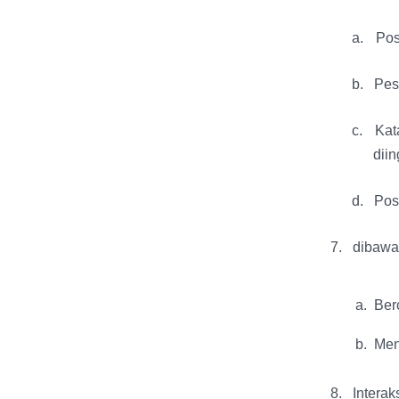
a.
Pos
b.
Pes
c.
Kat
diin
d.
Pos
7.
dibawah
a. Ber
b. Men
8.
Intera