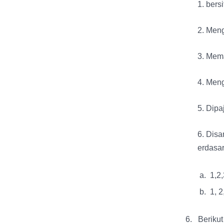
1. bersi
2. Men
3. Mem
4. Men
5. Dipa
6. Dis
erdasar
a. 1,2
b. 1, 2
6.
Berikut