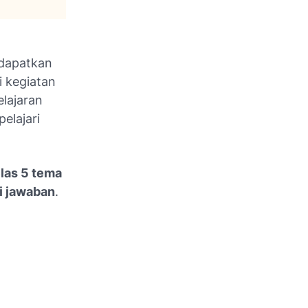
ndapatkan
i kegiatan
lajaran
elajari
las 5 tema
i jawaban
.