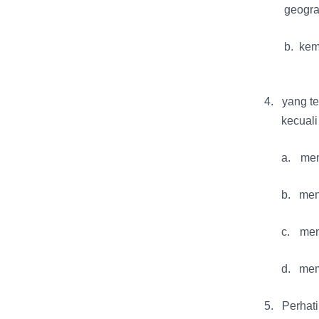
geogra
b. ke
4.
yang t
kecuali 
a.
men
b.
men
c.
men
d.
mem
5.
Perhati