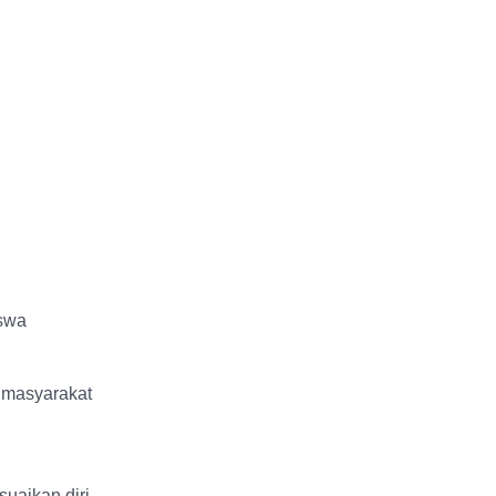
iswa
n masyarakat
uaikan diri.