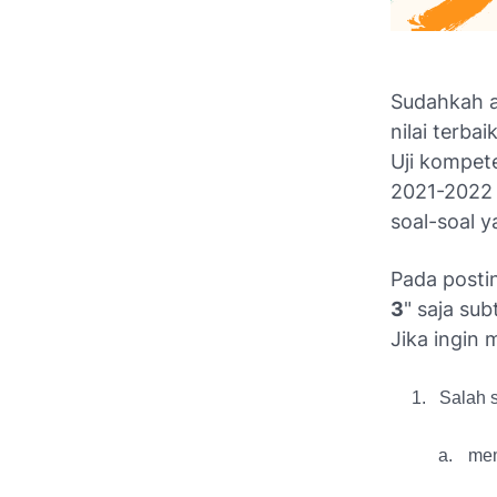
Sudahkah a
nilai terba
Uji kompet
2021-2022 a
soal-soal y
Pada postin
3
" saja su
Jika ingin 
1.
Salah s
a.
mem