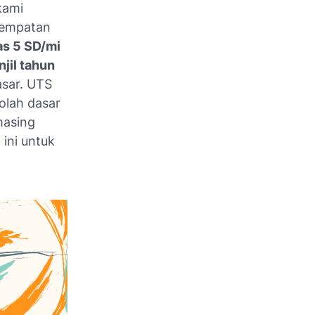
kami
sempatan
as 5 SD/mi
jil tahun
asar. UTS
olah dasar
masing
ini untuk