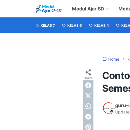
Modul Ajar SD
Modu
KELAS 7
KELAS 6
KELAS 4
KELA
Home
k
Conto
Semes
guru-
Update