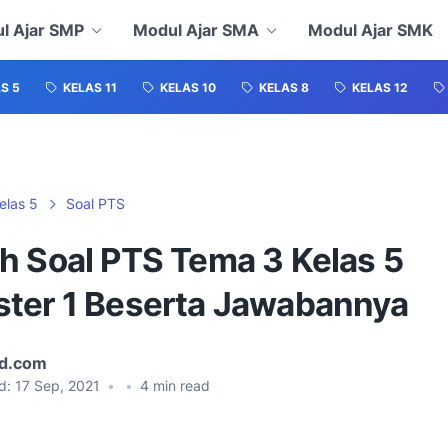
l Ajar SMP
Modul Ajar SMA
Modul Ajar SMK
S 5
KELAS 11
KELAS 10
KELAS 8
KELAS 12
elas 5
Soal PTS
h Soal PTS Tema 3 Kelas 5
ter 1 Beserta Jawabannya
id.com
d:
17 Sep, 2021
•
•
4
min read