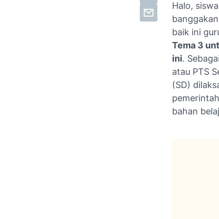
Halo, siswa
banggakan,
baik ini gu
Tema 3 unt
ini
. Sebaga
atau PTS S
(SD) dilak
pemerintah
bahan belaj