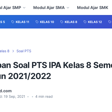
l Ajar SMP
Modul Ajar SMA
Modul Ajar SMK
S 5
KELAS 11
KELAS 10
KELAS 8
KELAS 12
elas 8
Soal PTS
an Soal PTS IPA Kelas 8 Sem
un 2021/2022
id.com
d:
19 Sep, 2021
•
•
4
min read