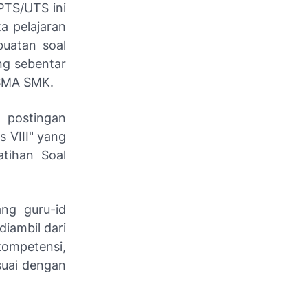
PTS/UTS ini
a pelajaran
uatan soal
ng sebentar
 SMA SMK.
 postingan
 VIII" yang
tihan Soal
ang guru-id
diambil dari
kompetensi,
suai dengan