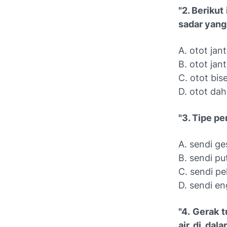
"2. Beriku
sadar yang 
A. otot jan
B. otot jan
C. otot bis
D. otot da
"3. Tipe pe
A. sendi ge
B. sendi pu
C. sendi pe
D. sendi en
"4. Gerak
air di dal