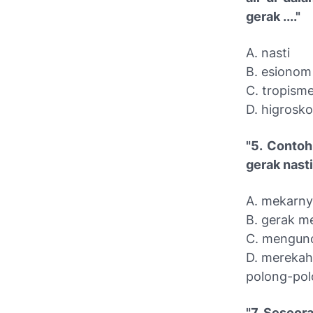
gerak ...."
A. nasti
B. esionom
C. tropism
D. higrosko
"5. Conto
gerak nasti 
A. mekarny
B. gerak m
C. mengun
D. merekah
polong-po
"7. Seseo