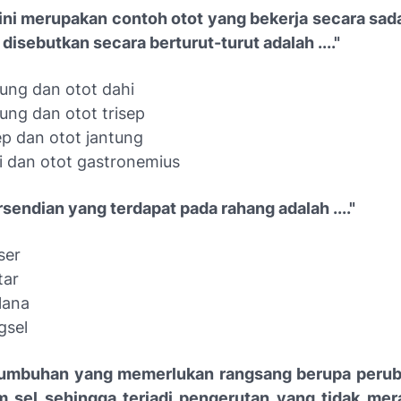
t ini merupakan contoh otot yang bekerja secara sada
disebutkan secara berturut-turut adalah ...."
tung dan otot dahi
tung dan otot trisep
ep dan otot jantung
hi dan otot gastronemius
rsendian yang terdapat pada rahang adalah ...."
ser
tar
lana
gsel
 tumbuhan yang memerlukan rangsang berupa perub
am sel sehingga terjadi pengerutan yang tidak mer