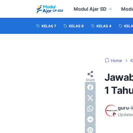
Modul Ajar SD
Modu
KELAS 7
KELAS 6
KELAS 4
KELA
Home
K
Jawab
1 Tah
guru-
Update