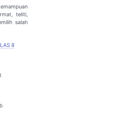
kemampuan
at, teliti,
milih salah
LAS 8
l
ab