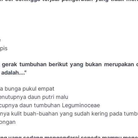
e
pis
h gerak tumbuhan berikut yang bukan merupakan c
adalah...."
a bunga pukul empat
enutupnya daun putri malu
cupnya daun tumbuhan Leguminoceae
nya kulit buah-buahan yang sudah kering pada tum
longan
rang yang sedang mengendarai sepeda mampu mene