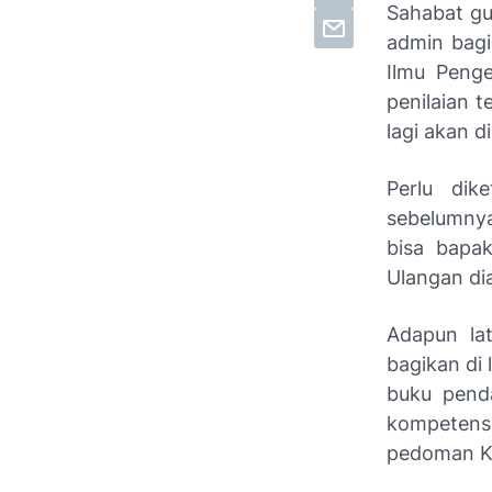
Sahabat gu
admin bagi
Ilmu Peng
penilaian 
lagi akan 
Perlu dik
sebelumnya
bisa bapa
Ulangan di
Adapun lat
bagikan di 
buku penda
kompetensi
pedoman Ku