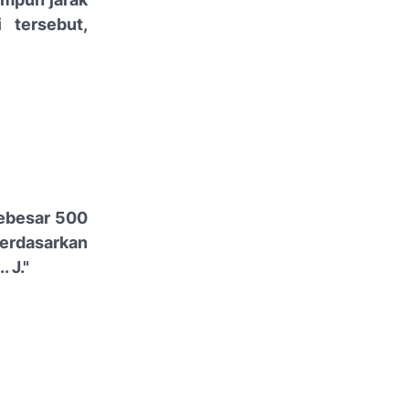
 tersebut,
sebesar 500
erdasarkan
 J."