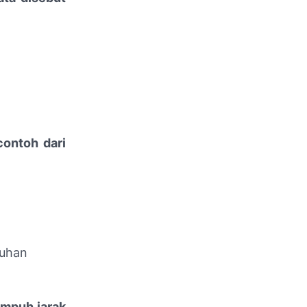
ontoh dari
buhan
mpuh jarak