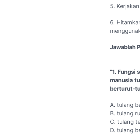
5. Kerjakan
6. Hitamka
menggunak
Jawablah P
"1. Fungsi 
manusia tu
berturut-tur
A. tulang b
B. tulang r
C. tulang t
D. tulang 