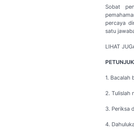
Sobat pen
pemahaman 
percaya di
satu jawab
LIHAT JUG
PETUNJU
1. Bacalah
2. Tulisla
3. Periksa 
4. Dahuluk