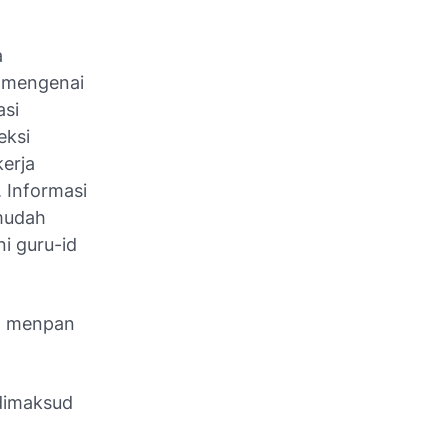
a
i mengenai
asi
eksi
erja
 Informasi
mudah
i guru-id
an menpan
dimaksud