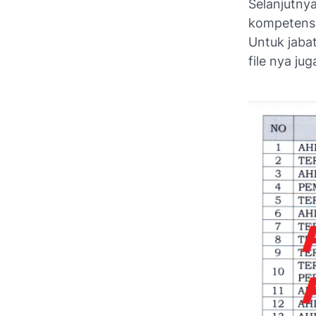
Selanjutnya
kompetensi
Untuk jaba
file nya ju