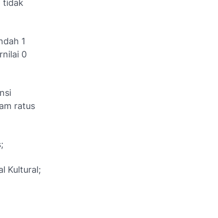
 tidak
ndah 1
nilai 0
nsi
am ratus
;
l Kultural;