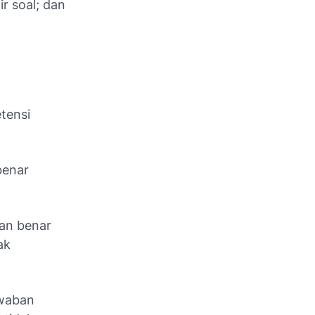
ir soal; dan
tensi
benar
ban benar
ak
awaban