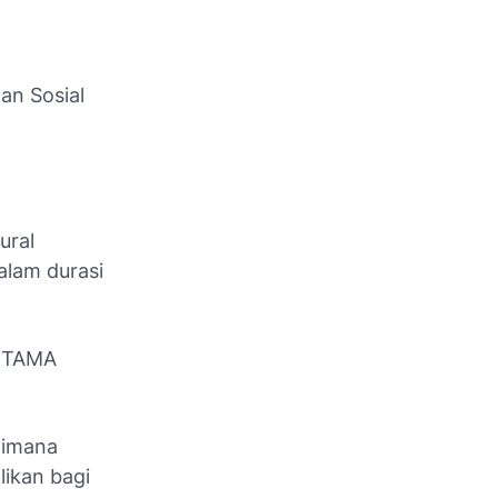
an Sosial
ural
lam durasi
RTAMA
aimana
ikan bagi