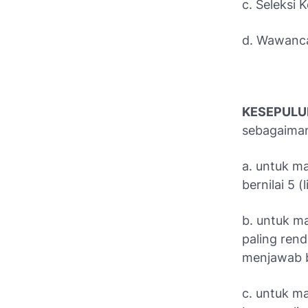
c. Seleksi 
d. Wawancar
KESEPULUH
sebagaiman
a. untuk m
bernilai 5 
b. untuk ma
paling rend
menjawab be
c. untuk ma