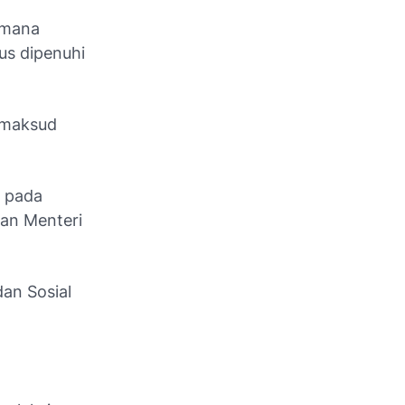
imana
us dipenuhi
imaksud
m pada
san Menteri
dan Sosial