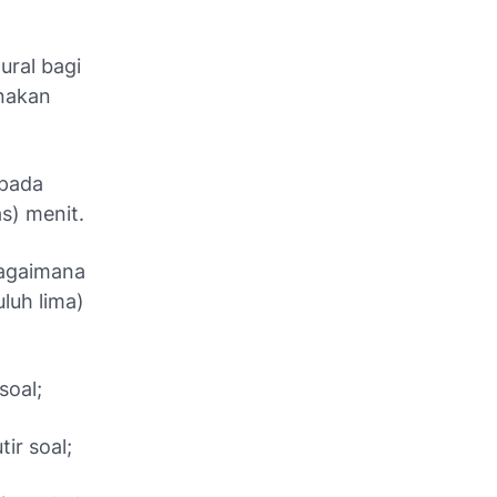
ural bagi
nakan
pada
s) menit.
bagaimana
luh lima)
soal;
ir soal;