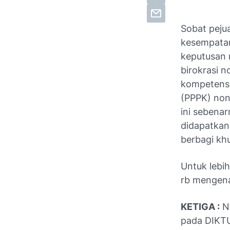
Sobat peju
kesempatan
keputusan 
birokrasi n
kompetensi
(PPPK) non
ini sebena
didapatkan
berbagi khu
Untuk lebih
rb mengena
KETIGA :
Ni
pada DIKT