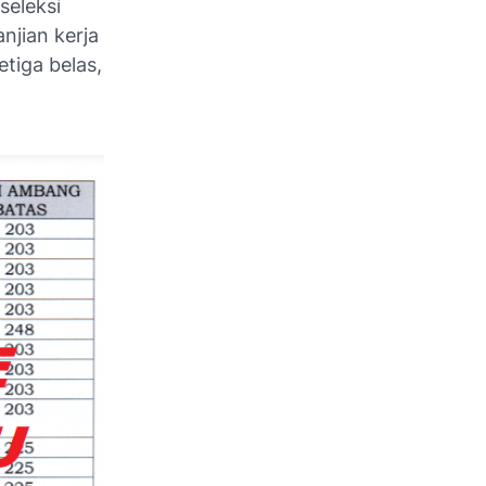
seleksi
njian kerja
tiga belas,