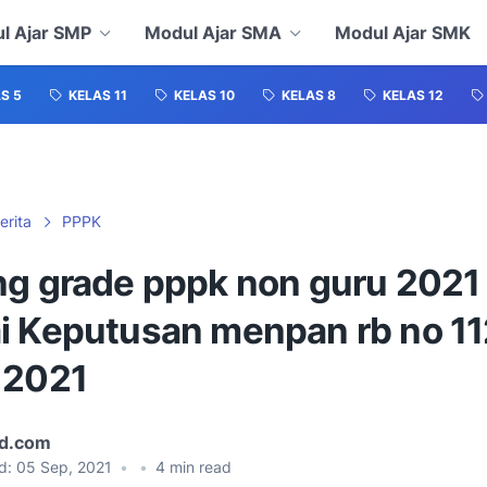
l Ajar SMP
Modul Ajar SMA
Modul Ajar SMK
S 5
KELAS 11
KELAS 10
KELAS 8
KELAS 12
erita
PPPK
ng grade pppk non guru 2021
i Keputusan menpan rb no 1
 2021
id.com
d:
05 Sep, 2021
•
•
4
min read