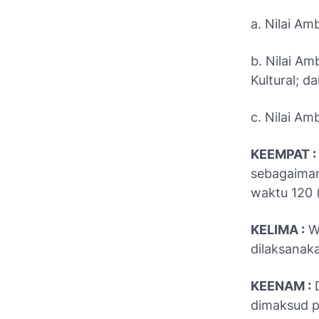
a. Nilai Am
b. Nilai Am
Kultural; d
c. Nilai A
KEEMPAT :
sebagaima
waktu 120 (
KELIMA :
W
dilaksanaka
KEENAM :
D
dimaksud 