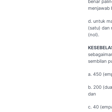
benar paling
menjawab be
d. untuk m
(satu) dan 
(nol).
KESEBELAS
sebagaima
sembilan pu
a. 450 (emp
b. 200 (dua
dan
c. 40 (emp