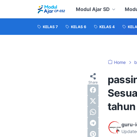
Modul Ajar SD
Modu
KELAS 7
KELAS 6
KELAS 4
KELA
Home
b
passi
Sesua
tahun
guru-
Update