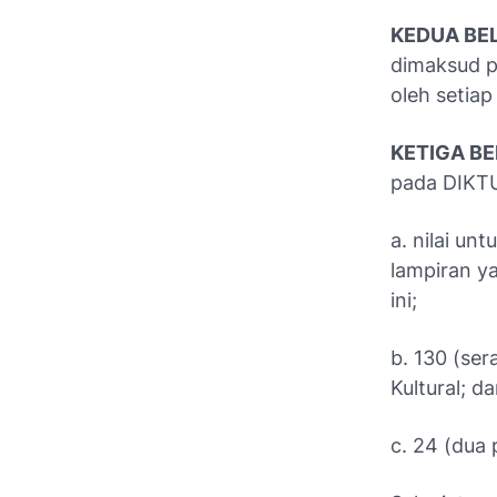
KEDUA BEL
dimaksud p
oleh setiap
KETIGA BE
pada DIKT
a. nilai u
lampiran y
ini;
b. 130 (ser
Kultural; d
c. 24 (dua