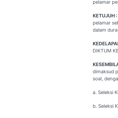
pelamar pen
KETUJUH :
pelamar s
dalam duras
KEDELAPAN
DIKTUM KEE
KESEMBILA
dimaksud p
soal, denga
a. Seleksi 
b. Seleksi 