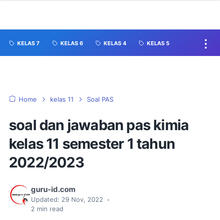
KELAS 7
KELAS 6
KELAS 4
KELAS 5
Home
kelas 11
Soal PAS
soal dan jawaban pas kimia
kelas 11 semester 1 tahun
2022/2023
guru-id.com
Updated:
29 Nov, 2022
•
2
min read