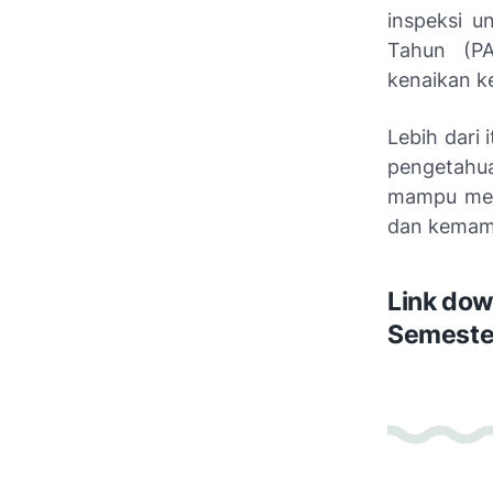
inspeksi u
Tahun (PA
kenaikan ke
Lebih dari 
pengetahua
mampu mengu
dan kemamp
Link dow
Semester