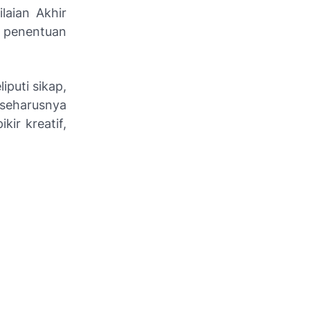
laian Akhir
 penentuan
iputi sikap,
 seharusnya
kir kreatif,