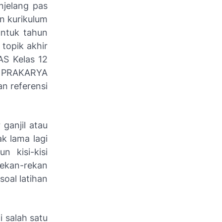
njelang pas
n kurikulum
untuk tahun
opik akhir
AS Kelas 12
n PRAKARYA
 referensi
ganjil atau
k lama lagi
n kisi-kisi
rekan-rekan
soal latihan
 salah satu