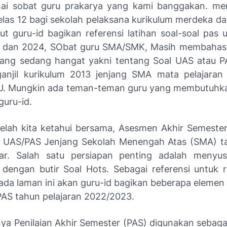
 hai sobat guru prakarya yang kami banggakan. me
las 12 bagi sekolah pelaksana kurikulum merdeka da
kut guru-id bagikan referensi latihan soal-soal pas 
 dan 2024, SObat guru SMA/SMK, Masih membahas t
ang sedang hangat yakni tentang Soal UAS atau P
ganjil kurikulum 2013 jenjang SMA mata pelajara
. Mungkin ada teman-teman guru yang membutuhkan
guru-id.
Telah kita ketahui bersama, Asesmen Akhir Semester 
an UAS/PAS Jenjang Sekolah Menengah Atas (SMA) ta
ar. Salah satu persiapan penting adalah menyusu
n dengan butir Soal Hots. Sebagai referensi untuk 
ada laman ini akan guru-id bagikan beberapa elemen 
PAS tahun pelajaran 2022/2023.
ya Penilaian Akhir Semester (PAS) digunakan sebagai