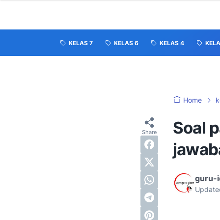
KELAS 7
KELAS 6
KELAS 4
KELA
Home
k
Soal p
jawab
guru-
Update