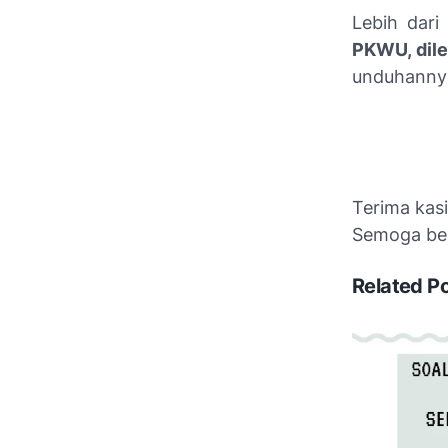
Lebih dari 
PKWU, dil
unduhannya,
Terima kas
Semoga be
Related P