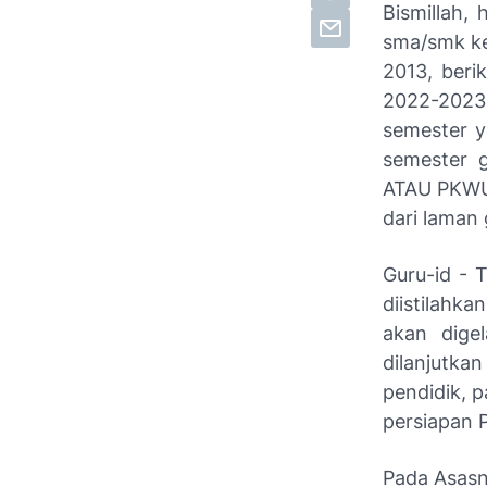
Bismillah,
sma/smk ke
2013, beri
2022-2023
semester y
semester 
ATAU PKWU
dari laman 
Guru-id - 
diistilahk
akan digel
dilanjutka
pendidik, p
persiapan 
Pada Asasn