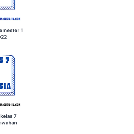
semester 1
022
kelas 7
jawaban