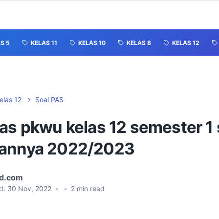
S 5
KELAS 11
KELAS 10
KELAS 8
KELAS 12
elas 12
Soal PAS
as pkwu kelas 12 semester 1 
annya 2022/2023
id.com
d:
30 Nov, 2022
•
•
2
min read