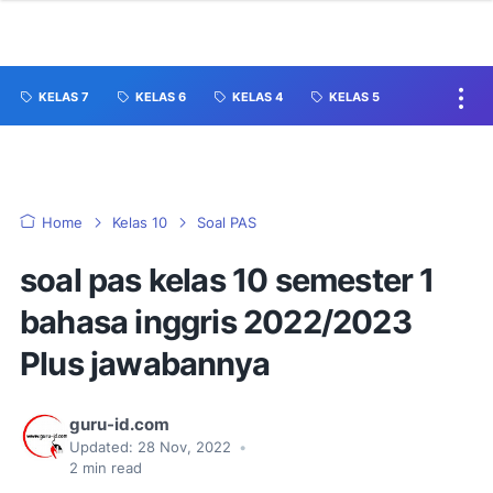
KELAS 7
KELAS 6
KELAS 4
KELAS 5
Home
Kelas 10
Soal PAS
soal pas kelas 10 semester 1
bahasa inggris 2022/2023
Plus jawabannya
guru-id.com
Updated:
28 Nov, 2022
•
2
min read