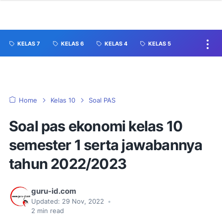
KELAS 7
KELAS 6
KELAS 4
KELAS 5
Home
Kelas 10
Soal PAS
Soal pas ekonomi kelas 10
semester 1 serta jawabannya
tahun 2022/2023
guru-id.com
Updated:
29 Nov, 2022
•
2
min read