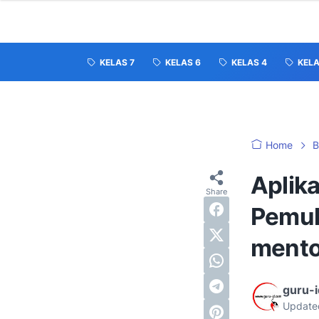
KELAS 7
KELAS 6
KELAS 4
KELA
Home
B
Aplika
Pemula
mento
guru-
Update