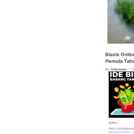
Bisnis Onli
Pemula Tah
By
Unknown
1
•