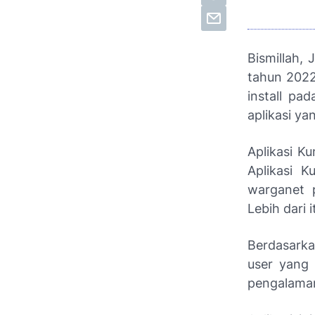
Unduh Dok
Bismillah,
tahun 2022
install pa
aplikasi ya
Aplikasi Ku
Aplikasi K
warganet p
Lebih dari 
Berdasarka
user yang
pengalaman