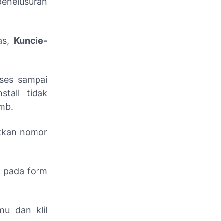
penelusuran
tas,
Kuncie-
oses sampai
stall tidak
mb.
ukkan nomor
n pada form
u dan klil