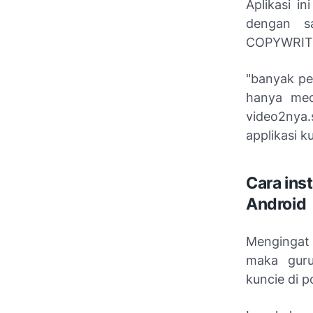
Aplikasi i
dengan sa
COPYWRITI
"banyak pe
hanya mec
video2nya.
applikasi k
Cara inst
Android
Mengingat 
maka guru
kuncie di p