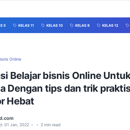
S 5
KELAS 11
KELAS 10
KELAS 8
KELAS 12
isnis Online
si Belajar bisnis Online Untu
 Dengan tips dan trik praktis
r Hebat
id.com
d:
01 Jan, 2022
•
•
2
min read