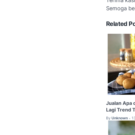
Terima kas
Semoga be
Related P
Jualan Apa 
Lagi Trend 
By
Unknown
1
•