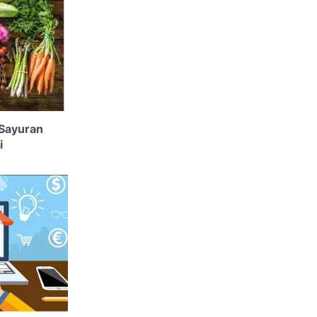
 Sayuran
i