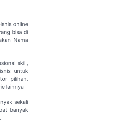
snis online
ang bisa di
akan Nama
ional skill,
isnis untuk
or pilihan.
ie lainnya
nyak sekali
pat banyak
.