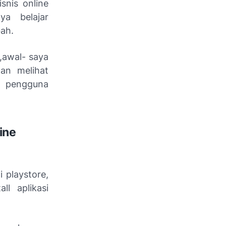
snis online
ya belajar
ah.
,awal- saya
an melihat
tu pengguna
line
 playstore,
l aplikasi