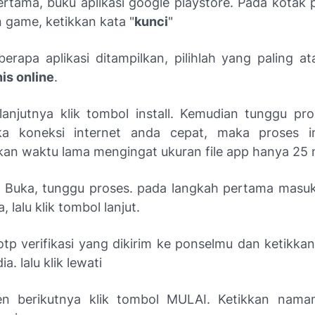
rtama, buku aplikasi google playstore. Pada kotak 
n game, ketikkan kata "
kunci
"
berapa aplikasi ditampilkan, pilihlah yang paling a
nis online
.
lanjutnya klik tombol install. Kemudian tunggu pr
ika koneksi internet anda cepat, maka proses in
n waktu lama mengingat ukuran file app hanya 25 
l Buka, tunggu proses. pada langkah pertama mas
 lalu klik tombol lanjut.
 otp verifikasi yang dikirim ke ponselmu dan ketikka
a. lalu klik lewati
en berikutnya klik tombol MULAI. Ketikkan namam