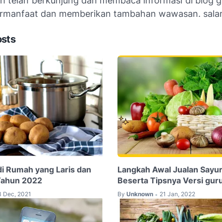
ih telah berkunjung dan membaca informasi di blog g
rmanfaat dan memberikan tambahan wawasan. salam
osts
di Rumah yang Laris dan
Langkah Awal Jualan Sayur
Tahun 2022
Beserta Tipsnya Versi gur
3 Dec, 2021
By
Unknown
21 Jan, 2022
•