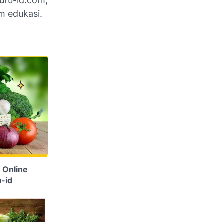
uru-id.com,
 edukasi.
 Online
u-id