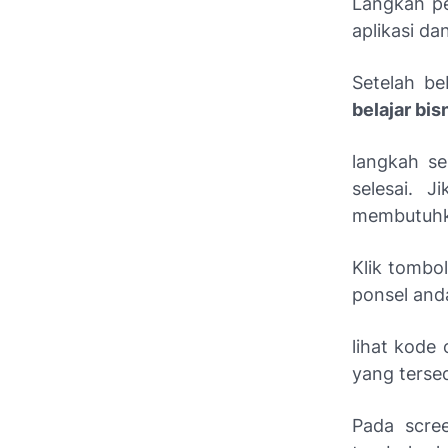
Langkah pe
aplikasi da
Setelah be
belajar bis
langkah se
selesai. J
membutuhka
Klik tombo
ponsel anda,
lihat kode
yang tersedi
Pada scre