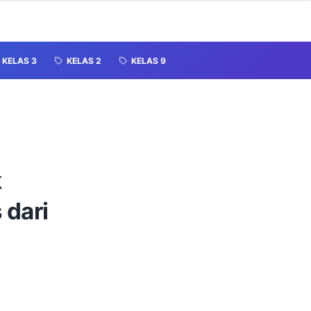
KELAS 3
KELAS 2
KELAS 9
k
 dari