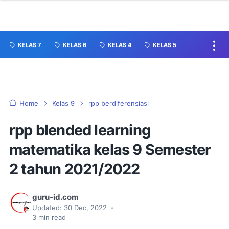
KELAS 7
KELAS 6
KELAS 4
KELAS 5
Home
Kelas 9
rpp berdiferensiasi
rpp blended learning
matematika kelas 9 Semester
2 tahun 2021/2022
guru-id.com
Updated:
30 Dec, 2022
•
3
min read