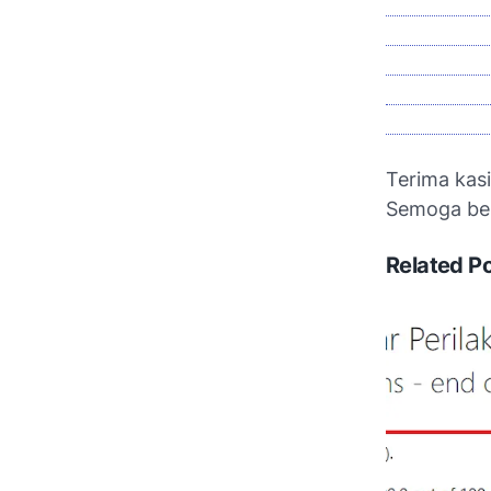
💁‍♂️ MUL
💁‍ MULAI
💁‍♂️ MUL
💁‍ MULAI
💁‍♂️ MUL
Terima kas
Semoga be
Related P