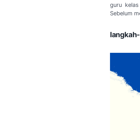
guru kela
Sebelum me
langkah-