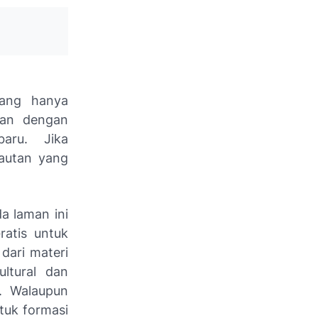
yang hanya
gan dengan
aru. Jika
autan yang
a laman ini
ratis untuk
 dari materi
ultural dan
t. Walaupun
tuk formasi