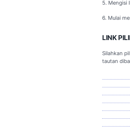
5. Mengisi
6. Mulai me
LINK PI
Silahkan pi
tautan dib
💁 MULAI
💁 MULAI 
💁‍♂️ MULA
💁 MULAI
💁‍ MULAI
💁‍ ♂️MUL
💁‍ MULAI