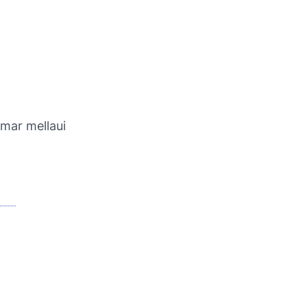
amar mellaui
RAL