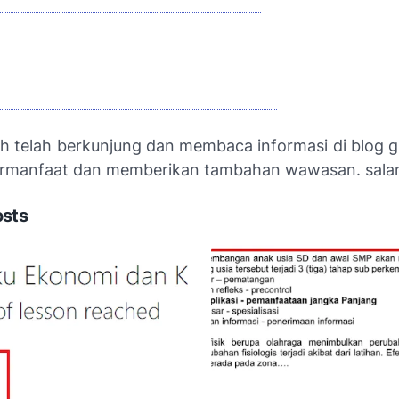
AI TRYOUT PPPK GURU IPA SMP/SMA
 TRYOUT PPPK GURU IPS SMP/SMA
AI TRYOUT PPPK GURU SENI BUDAYA SMP/SMA
 TRYOUT PPPK GURU PRAKARYA SMP/SMA
AI TRYOUT PPPK GURU PJOK SMP/SMA
ih telah berkunjung dan membaca informasi di blog g
rmanfaat dan memberikan tambahan wawasan. salam
osts