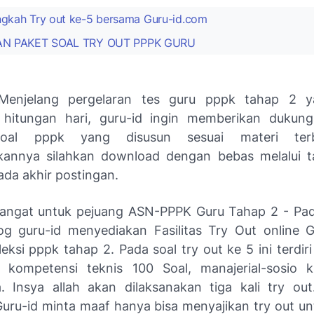
ngkah Try out ke-5 bersama Guru-id.com
HAN PAKET SOAL TRY OUT PPPK GURU
, Menjelang pergelaran tes guru pppk tahap 2 
hitungan hari, guru-id ingin memberikan dukun
soal pppk yang disusun sesuai materi terb
annya silahkan download dengan bebas melalui t
ada akhir postingan.
ngat untuk pejuang ASN-PPPK Guru Tahap 2 - Pad
og guru-id menyediakan Fasilitas Try Out online G
eksi pppk tahap 2. Pada soal try out ke 5 ini terdiri
i kompetensi teknis 100 Soal, manajerial-sosio k
 Insya allah akan dilaksanakan tiga kali try ou
Guru-id minta maaf hanya bisa menyajikan try out un