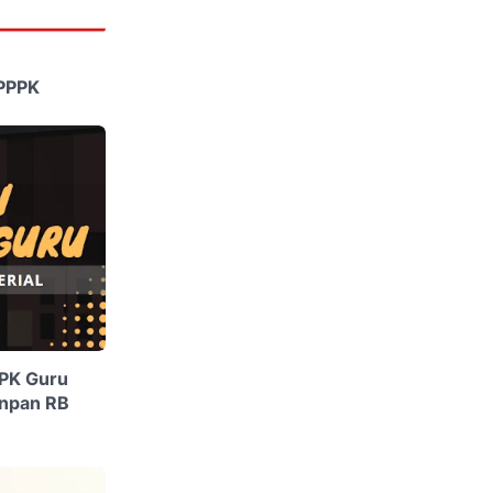
 PPPK
PPK Guru
enpan RB