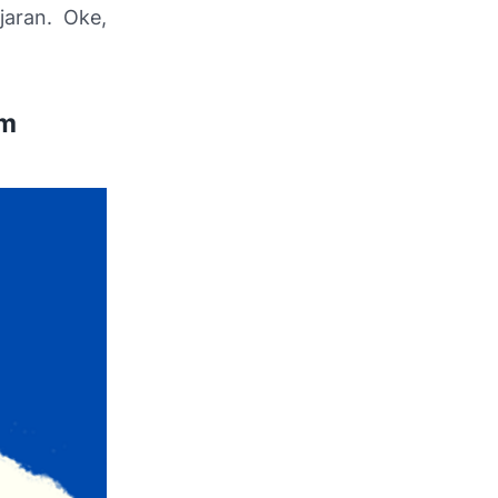
aran. Oke,
om