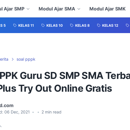
l Ajar SMP
Modul Ajar SMA
Modul Ajar SMK
S 5
KELAS 11
KELAS 10
KELAS 8
KELAS 12
erita
soal pppk
PPPK Guru SD SMP SMA Terb
lus Try Out Online Gratis
id.com
d:
06 Dec, 2021
•
•
2
min read