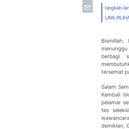
langkah-la
LINK PILI
Bismillah
menunggu 
berbagi 
membutuhk
tersemat p
Salam Sema
Kembali bl
pelamar sel
tes seleks
wawancara.
demikian, 