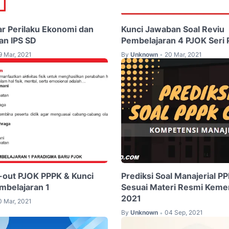
ar Perilaku Ekonomi dan
Kunci Jawaban Soal Reviu
an IPS SD
Pembelajaran 4 PJOK Seri
9 Mar, 2021
By
Unknown
20 Mar, 2021
•
y-out PJOK PPPK & Kunci
Prediksi Soal Manajerial P
mbelajaran 1
Sesuai Materi Resmi Kem
2021
0 Mar, 2021
By
Unknown
04 Sep, 2021
•