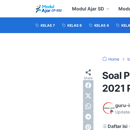
Modul Ajar SD
Modu
KELAS 7
KELAS 6
KELAS 4
KELA
Home
b
Soal 
2021 P
guru-
Update
Daftar Isi