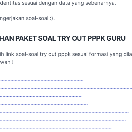
 Identitas sesuai dengan data yang sebenarnya.
ngerjakan soal-soal :).
LIHAN PAKET SOAL TRY OUT PPPK GURU
lih link soal-soal try out pppk sesuai formasi yang dil
awah !
 TRY OUT PPPK TES WAWANCARA
TRYOUT PPPK TES MANAJERIAL DAN SOSIO KULTU
I TRYOUT PPPK GURU KELAS (SD)
 TRYOUT PPPK GURU PKN SMP/SMA
 TRYOUT PPPK GURU BAHASA INDONESIA SMP/SMA
AI TRYOUT PPPK GURU BAHASA INGGRIS SMP/SMA
 TRYOUT PPPK GURU MATEMATIKA SMP/SMA