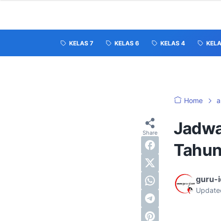
KELAS 7
KELAS 6
KELAS 4
KELA
Home
a
Jadwa
Tahun
guru-
Update