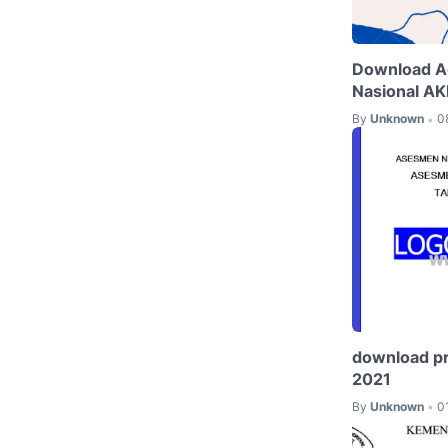
Download A
Nasional A
By
Unknown
0
•
download p
2021
By
Unknown
0
•