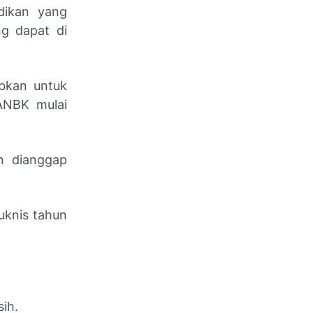
dikan yang
g dapat di
ibkan untuk
ANBK mulai
n dianggap
uknis tahun
ih.