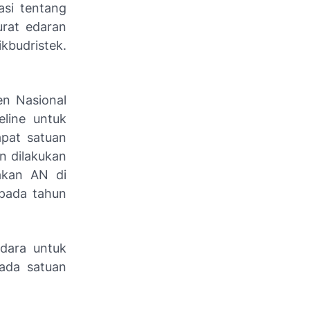
asi tentang
rat edaran
budristek.
n Nasional
line untuk
apat satuan
n dilakukan
akan AN di
pada tahun
dara untuk
pada satuan