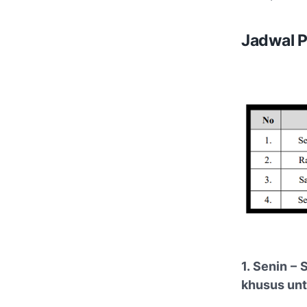
Jadwal P
1. Senin –
khusus un