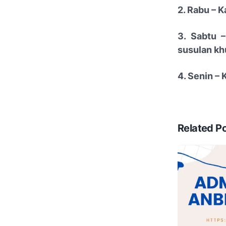
2. Rabu – K
3. Sabtu 
susulan kh
4. Senin –
Related P