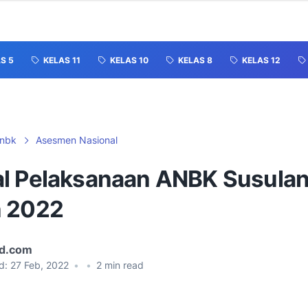
S 5
KELAS 11
KELAS 10
KELAS 8
KELAS 12
nbk
Asesmen Nasional
l Pelaksanaan ANBK Susula
 2022
id.com
d:
27 Feb, 2022
•
•
2
min read