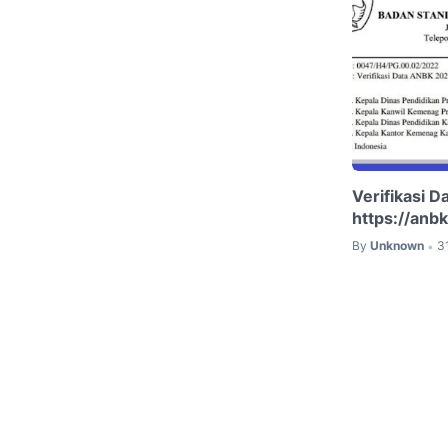
Verifikasi D
https://anb
By
Unknown
3
•