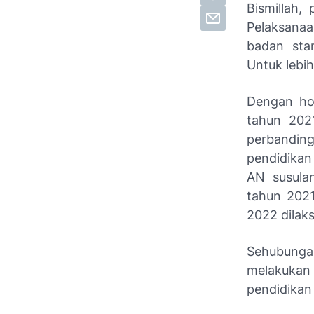
Bismillah,
Pelaksana
badan sta
Untuk lebih
Dengan ho
tahun 202
perbanding
pendidikan
AN susula
tahun 202
2022 dilak
Sehubunga
melakukan 
pendidikan 