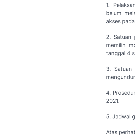
1. Pelaks
belum mel
akses pad
2. Satuan 
memilih m
tanggal 4 
3. Satuan
mengundurk
4. Prosedu
2021.
5. Jadwal g
Atas perha