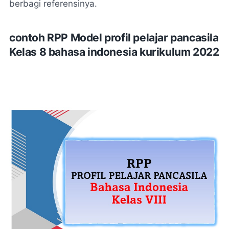
berbagi referensinya.
contoh RPP Model profil pelajar pancasila
Kelas 8 bahasa indonesia kurikulum 2022