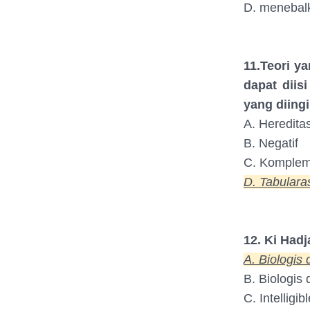
D. menebalk
11.Teori y
dapat diis
yang diing
A. Heredita
B. Negatif
C. Komplem
D. Tabulara
12. Ki Hadj
A. Biologis d
B. Biologis 
C. Intelligib