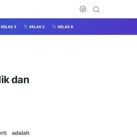
KELAS 3
KELAS 2
KELAS 9
ik dan
ti adalah