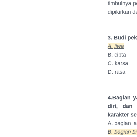
timbulnya p
dipikirkan 
3. Budi pek
A. jiwa
B. cipta
C. karsa
D. rasa
4.Bagian y
diri, dan
karakter s
A. bagian j
B. bagian bi