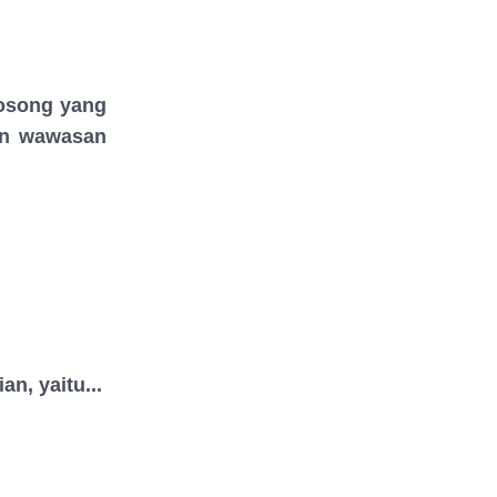
kosong yang
dan wawasan
n, yaitu...