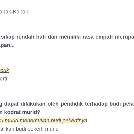
anak-Kanak
i sikap rendah hati dan memiliki rasa empati merup
pan...
orik
rti
g dapat dilakukan oleh pendidik terhadap budi peke
 kodrat murid?
u murid menemukan budi pekertinya
likan budi pekerti murid