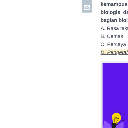
kemampuan 
biologis d
bagian biol
A. Rasa tak
B. Cemas
C. Percaya 
D. Pengeta