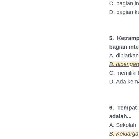
C. bagian int
D. bagian k
5. Ketram
bagian inte
A. dibiarkan
B. dipengar
C. memiliki 
D. Ada kem
6. Tempat
adalah...
A. Sekolah
B. Keluarga