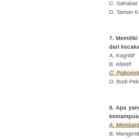
C. Sahabat
D. Taman K
7. Memilik
dari kecaka
A. Kognitif
B. Afektif
C. Psikomot
D. Budi Peke
8. Apa yan
kemampuan
A. Membant
B. Mengenda