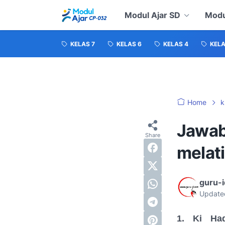
Modul Ajar SD
Modu
KELAS 7
KELAS 6
KELAS 4
KELA
Home
k
Jawab
melati
guru-
Update
1. Ki Had