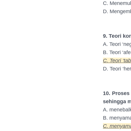
C. Menemuka
D. Mengemba
9. Teori ko
A. Teori ‘neg
B. Teori ‘afe
C. Teori ‘tab
D. Teori ‘he
10. Proses
sehingga 
A. menebalk
B. menyamar
C. menyamar