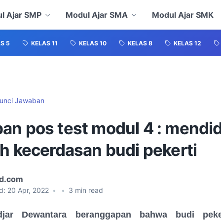
l Ajar SMP
Modul Ajar SMA
Modul Ajar SMK
S 5
KELAS 11
KELAS 10
KELAS 8
KELAS 12
unci Jawaban
an pos test modul 4 : mendid
h kecerdasan budi pekerti
id.com
d:
20 Apr, 2022
•
•
3
min read
jar Dewantara beranggapan bahwa budi peker