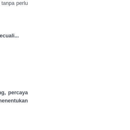
 tanpa perlu
cuali...
ng, percaya
menentukan