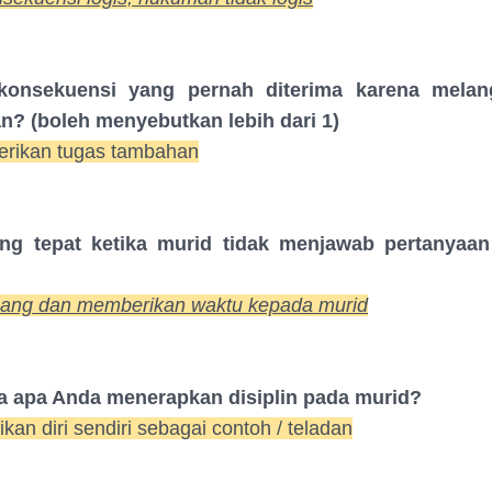
konsekuensi yang pernah diterima karena melan
n? (boleh menyebutkan lebih dari 1)
erikan tugas tambahan
ng tepat ketika murid tidak menjawab pertanyaan
nang dan memberikan waktu kepada murid
ra apa Anda menerapkan disiplin pada murid?
ikan diri sendiri sebagai contoh / teladan