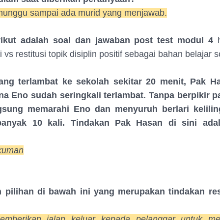
unggu sampai ada murid yang menjawab.
ikut adalah soal dan jawaban post test modul 4
h
vs restitusi topik disiplin positif sebagai bahan belajar 
ang terlambat ke sekolah sekitar 20 menit, Pak 
ena Eno sudah seringkali terlambat. Tanpa berpikir p
gsung memarahi Eno dan menyuruh berlari kelilin
banyak 10 kali. Tindakan Pak Hasan di sini ada
:
kuman
 pilihan di bawah ini yang merupakan tindakan res
mberikan jalan keluar kepada pelanggar untuk me