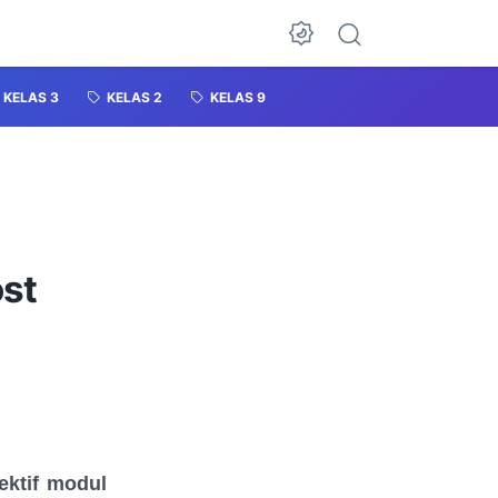
KELAS 3
KELAS 2
KELAS 9
ost
ektif modul