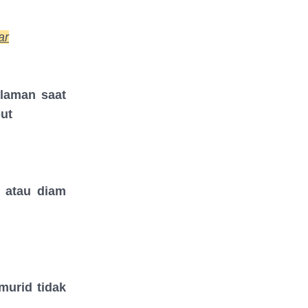
ar
alaman saat
but
 atau diam
murid tidak