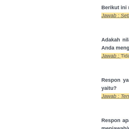
Berikut in
Jawab : Set
Adakah nil
Anda mengaj
Jawab :
Tid
Respon ya
yaitu?
Jawab : Te
Respon apa
menjawab/d