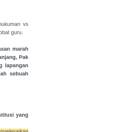
ukuman vs
sobat guru.
Hasan marah
anjang, Pak
g lapangan
lah sebuah
titusi yang
nyelesaikan