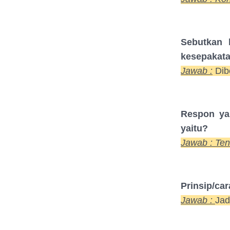
Sebutkan 
kesepakata
Jawab :
Dib
Respon ya
yaitu?
Jawab : Te
Prinsip/ca
Jawab :
Jad