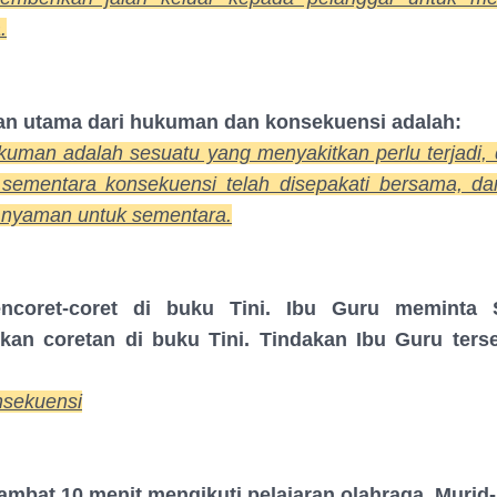
.
an utama dari hukuman dan konsekuensi adalah:
uman adalah sesuatu yang menyakitkan perlu terjadi, 
sementara konsekuensi telah disepakati bersama, da
k nyaman untuk sementara.
encoret-coret di buku Tini. Ibu Guru meminta S
an coretan di buku Tini. Tindakan Ibu Guru ters
:
nsekuensi
rlambat 10 menit mengikuti pelajaran olahraga. Murid