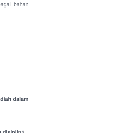
bagai bahan
adiah dalam
 disiplin?