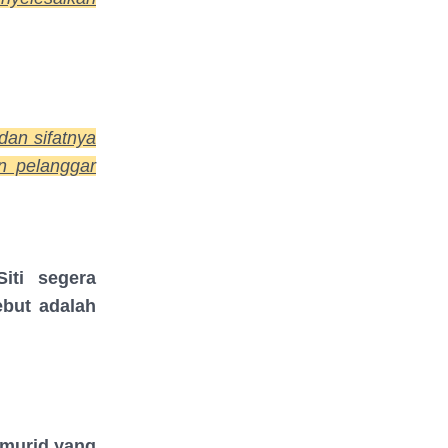
dan sifatnya
n pelanggar
iti segera
ebut adalah
-murid yang