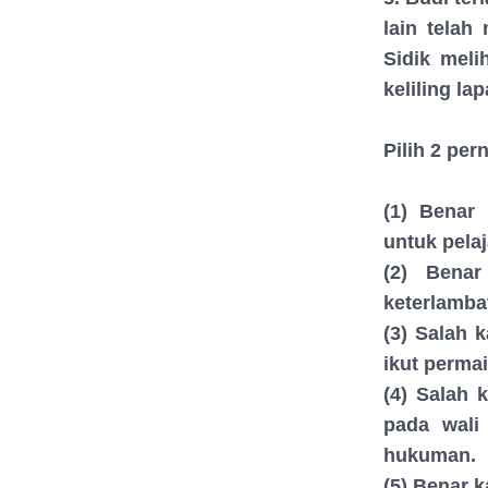
lain tela
Sidik meli
keliling la
Pilih 2 pe
(1) Benar
untuk pela
(2) Benar
keterlamba
(3) Salah 
ikut perma
(4) Salah 
pada wali
hukuman.
(5) Benar k