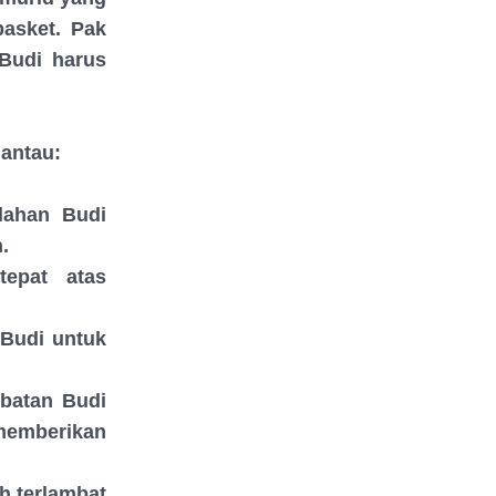
asket. Pak
 Budi harus
mantau:
lahan Budi
.
epat atas
 Budi untuk
mbatan Budi
memberikan
ah terlambat