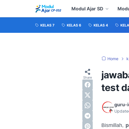
Modul Ajar SD
Modu
KELAS 7
KELAS 6
KELAS 4
KELA
Home
k
jawaba
test d
guru-
Update
Bismillah,
p