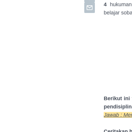
4
hukuman v
belajar soba
Berikut in
pendisipli
Jawab : Men
Ceritakan 