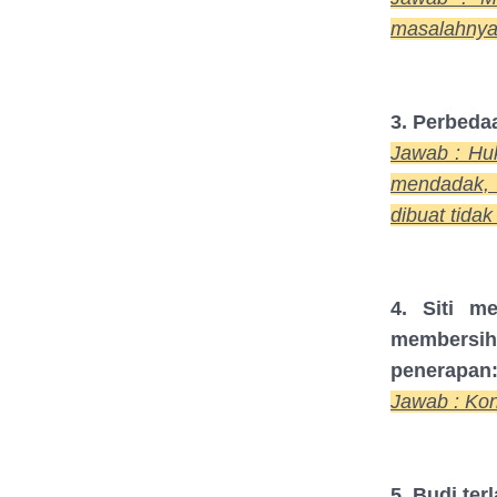
masalahnya
3. Perbeda
Jawab : Huk
mendadak, 
dibuat tida
4. Siti m
membersihk
penerapan
Jawab : Ko
5. Budi te