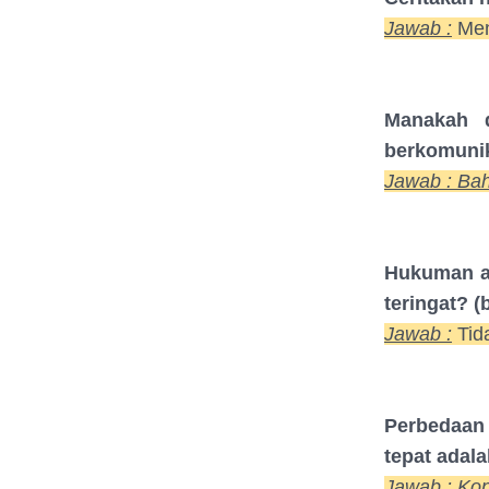
Jawab :
Men
Manakah d
berkomunik
Jawab : Ba
Hukuman a
teringat? (
Jawab :
Tid
Perbedaan 
tepat adalah
Jawab : Kon