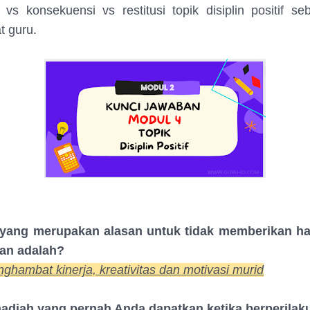
s konsekuensi vs restitusi topik disiplin positif se
t guru.
i yang merupakan alasan untuk tidak memberikan h
nan adalah?
ghambat kinerja, kreativitas dan motivasi murid
hadiah yang pernah Anda dapatkan ketika berperilaku