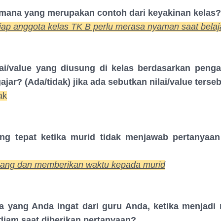
i mana yang merupakan contoh dari keyakinan kelas?
iap anggota kelas TK B perlu merasa nyaman saat belaj
ai/value yang diusung di kelas berdasarkan peng
ar? (Ada/tidak) jika ada sebutkan nilai/value terse
ak
ng tepat ketika murid tidak menjawab pertanyaan
nang dan memberikan waktu kepada murid
 yang Anda ingat dari guru Anda, ketika menjadi 
iam saat diberikan pertanyaan?