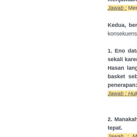
Jawab :
Men
Kedua, ber
konsekuensi 
1. Eno dat
sekali kar
Hasan lan
basket se
penerapan
Jawab : Hu
2. Manakah
tepat.
Jawab : Me