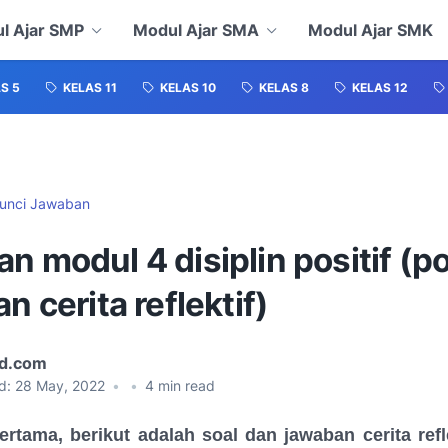
l Ajar SMP
Modul Ajar SMA
Modul Ajar SMK
S 5
KELAS 11
KELAS 10
KELAS 8
KELAS 12
unci Jawaban
n modul 4 disiplin positif (p
an cerita reflektif)
id.com
d:
28 May, 2022
•
•
4
min read
ertama, berikut adalah soal dan jawaban cerita refl