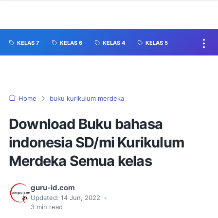
KELAS 7
KELAS 6
KELAS 4
KELAS 5
Home
buku kurikulum merdeka
Download Buku bahasa
indonesia SD/mi Kurikulum
Merdeka Semua kelas
guru-id.com
Updated:
14 Jun, 2022
•
3
min read