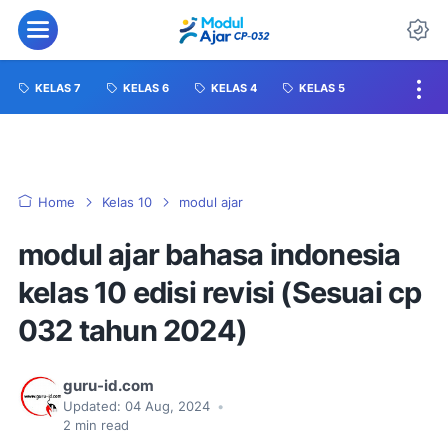
KELAS 7
KELAS 6
KELAS 4
KELAS 5
Home
Kelas 10
modul ajar
modul ajar bahasa indonesia
kelas 10 edisi revisi (Sesuai cp
032 tahun 2024)
guru-id.com
Updated:
04 Aug, 2024
•
2
min read