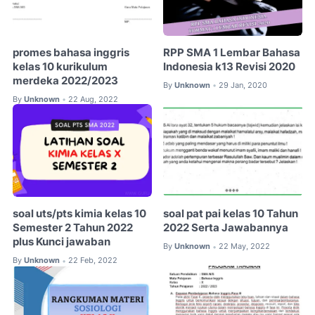
promes bahasa inggris
RPP SMA 1 Lembar Bahasa
kelas 10 kurikulum
Indonesia k13 Revisi 2020
merdeka 2022/2023
By
Unknown
29 Jan, 2020
•
By
Unknown
22 Aug, 2022
•
soal uts/pts kimia kelas 10
soal pat pai kelas 10 Tahun
Semester 2 Tahun 2022
2022 Serta Jawabannya
plus Kunci jawaban
By
Unknown
22 May, 2022
•
By
Unknown
22 Feb, 2022
•