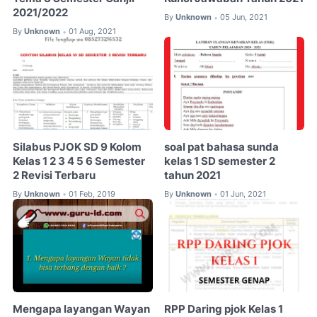
2021/2022
By
Unknown
05 Jun, 2021
•
By
Unknown
01 Aug, 2021
•
Silabus PJOK SD 9 Kolom
soal pat bahasa sunda
Kelas 1 2 3 4 5 6 Semester
kelas 1 SD semester 2
2 Revisi Terbaru
tahun 2021
By
Unknown
01 Feb, 2019
By
Unknown
01 Jun, 2021
•
•
Mengapa layangan Wayan
RPP Daring pjok Kelas 1