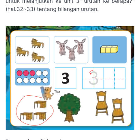
untuk melanjutkan ke unit 3 "urutan ke berapa?"
(hal.32~33) tentang bilangan urutan.