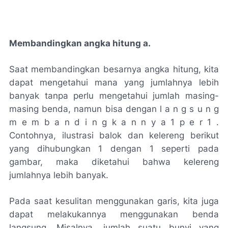
Membandingkan angka hitung a.
Saat membandingkan besarnya angka hitung, kita
dapat mengetahui mana yang jumlahnya lebih
banyak tanpa perlu mengetahui jumlah masing-
masing benda, namun bisa dengan l a n g s u n g
m e m b a n d i n g k a n n y a 1 p e r 1 .
Contohnya, ilustrasi balok dan kelereng berikut
yang dihubungkan 1 dengan 1 seperti pada
gambar, maka diketahui bahwa kelereng
jumlahnya lebih banyak.
Pada saat kesulitan menggunakan garis, kita juga
dapat melakukannya menggunakan benda
langsung. Misalnya, jumlah suatu bunyi yang