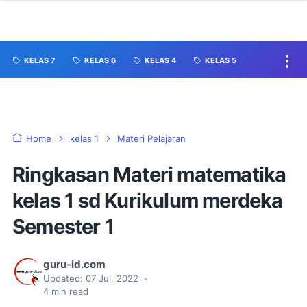
KELAS 7
KELAS 6
KELAS 4
KELAS 5
Home
kelas 1
Materi Pelajaran
Ringkasan Materi matematika
kelas 1 sd Kurikulum merdeka
Semester 1
guru-id.com
Updated:
07 Jul, 2022
•
4
min read