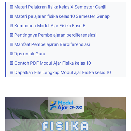
🟥 Materi Pelajaran fisika kelas X Semester Ganjil
🟧 Materi pelajaran fisika kelas 10 Semester Genap
🟨 Komponen Modul Ajar Fisika Fase E
🟪 Pentingnya Pembelajaran berdiferensiasi
🟦 Manfaat Pembelajaran Berdiferensiasi
🟩Tips untuk Guru
🟩 Contoh PDF Modul Ajar Fisika kelas 10
🟦 Dapatkan File Lengkap Modul ajar Fisika kelas 10