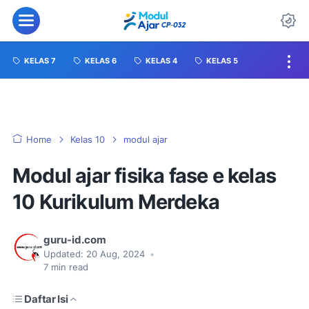
KELAS 7
KELAS 6
KELAS 4
KELAS 5
Home
Kelas 10
modul ajar
Modul ajar fisika fase e kelas
10 Kurikulum Merdeka
guru-id.com
Updated:
20 Aug, 2024
•
7
min read
Daftar Isi